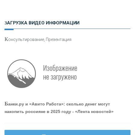
«РОСЕВРОБАНК»
ЗАГРУЗКА ВИДЕО ИНФОРМАЦИИ
«ПРЕСС-СЛУЖБА ВТБ24»
К
онсультирование, Презентация
«АВТОГРАДБАНК»
«ПРОМРЕГИОНБАНК»
ОНАС
Б
анки.ру и «Авито Работа»: сколько денег могут
КОНТАКТЫ
накопить россияне в 2025 году - «Лента новостей»