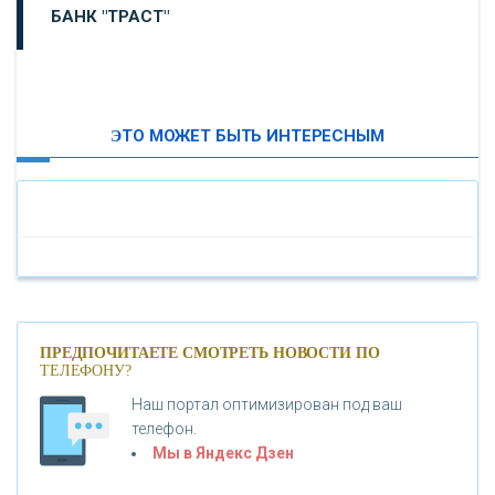
БАНК "ТРАСТ"
ВТБ24
ЭТО МОЖЕТ БЫТЬ ИНТЕРЕСНЫМ
«МОСКОВСКИЙ ИНДУСТРИАЛЬНЫЙ БАНК»
«ПАО МОСОБЛБАНК»
«БАНК САНКТ-ПЕТЕРБУРГ»
«ПРОМСВЯЗЬБАНК»
ПРЕДПОЧИТАЕТЕ СМОТРЕТЬ НОВОСТИ ПО
ТЕЛЕФОНУ?
Наш портал оптимизирован под ваш
«НОВИКОМБАНК»
телефон.
Мы в Яндекс Дзен
«СМП БАНК»