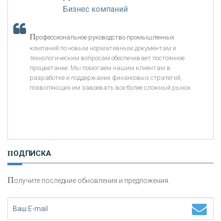
Бизнес компаний
«АБСОЛЮТ БАНК»
П
рофессиональное руководство промышленных
«БАНК ВОЗРОЖДЕНИЕ»
компаний по новым нормативным документам и
технологическим вопросам обеспечивает постоянное
АО «КРЕДИТ ЕВРОПА БАНК»
процветание. Мы помогаем нашим клиентам в
разработке и поддержании финансовых стратегий,
позволяющих им завоевать все более сложный рынок.
«ТАТФОНДБАНК»
«РОССИЙСКИЙ КАПИТАЛ»
ПОДПИСКА
«НАЦИОНАЛЬНЫЙ КЛИРИНГОВЫЙ ЦЕНТР»
П
олучите последние обновления и предложения.
«ФК ОТКРЫТИЕ»
«ЗАПСИБКОМБАНК»