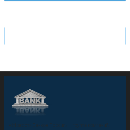
Ч
то будет с наличными деньгами при цифровом
рубле
А
двокат it
«Н
овости Банков России» – группа компаний,