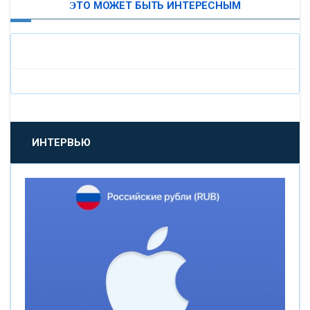
ЭТО МОЖЕТ БЫТЬ ИНТЕРЕСНЫМ
«МОСКОВСКИЙ ИНДУСТРИАЛЬНЫЙ БАНК»
«ПАО МОСОБЛБАНК»
«БАНК САНКТ-ПЕТЕРБУРГ»
«ПРОМСВЯЗЬБАНК»
ИНТЕРВЬЮ
«НОВИКОМБАНК»
«СМП БАНК»
«ВНЕШПРОМБАНК»
«БАНК ЮГРА»