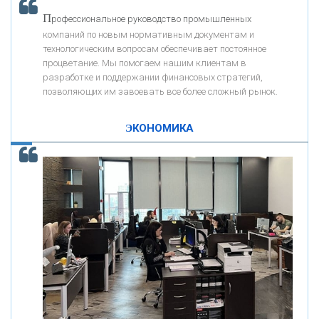
П
рофессиональное руководство промышленных
компаний по новым нормативным документам и
«АВТОГРАДБАНК»
технологическим вопросам обеспечивает постоянное
процветание. Мы помогаем нашим клиентам в
К
ак Система быстрых платежей за пять лет
разработке и поддержании финансовых стратегий,
«ПРОМРЕГИОНБАНК»
позволяющих им завоевать все более сложный рынок.
изменила финансовый рынок - «Интервью»
ОНАС
ЭКОНОМИКА
КОНТАКТЫ