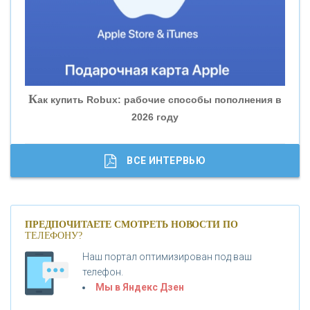
«БАНК ГЛОБЭКС»
«СОВКОМБАНК»
К
ак купить Robux: рабочие способы пополнения в
2026 году
«ТРАСТ»
«ГАЗПРОМБАНК»
ВСЕ ИНТЕРВЬЮ
«МОСКОВСКИЙ КРЕДИТНЫЙ БАНК»
ПРЕДПОЧИТАЕТЕ СМОТРЕТЬ НОВОСТИ ПО
ТЕЛЕФОНУ?
«АБСОЛЮТ БАНК»
Наш портал оптимизирован под ваш
телефон.
Б
«БАНК ВОЗРОЖДЕНИЕ»
анки.ру обновил логотип впервые за 19 лет -
Мы в Яндекс Дзен
«Лента новостей»