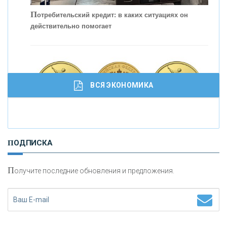
П
отребительский кредит: в каких ситуациях он
С
действительно помогает
корость - один из главных трендов в
кредитовании бизнеса - «Интервью»
ВСЯ ЭКОНОМИКА
И
нвестиционные золотые монеты как средство
ПОДПИСКА
сохранения и увеличения капитала
П
олучите последние обновления и предложения.