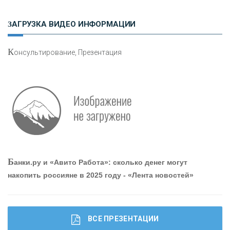
Н
етворкинг для предпринимателей
ЗАГРУЗКА ВИДЕО ИНФОРМАЦИИ
К
онсультирование, Презентация
Р
абота мечты. Что банки делают для того, чтобы
привлечь и удержать персонал - «Интервью»
О
шибки при покупке подержанного авто
Б
анки.ру и «Авито Работа»: сколько денег могут
накопить россияне в 2025 году - «Лента новостей»
ВСЕ ПРЕЗЕНТАЦИИ