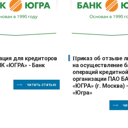
Приказ об отзыве лицензии
К «ЮГРА» - Банк
на осуществление б
операций кредитно
организации ПАО Б
читать статью
«ЮГРА» (г. Москва) 
«Югра»
чи