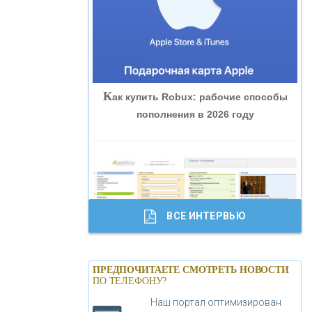
«ВНЕШПРОМБАНК»
«БАНК ЮГРА»
К
ак купить Robux: рабочие способы
«БАНК ГЛОБЭКС»
пополнения в 2026 году
«СОВКОМБАНК»
«ТРАСТ»
ВСЕ ИНТЕРВЬЮ
«ГАЗПРОМБАНК»
Б
анки.ру обновил логотип впервые за
«МОСКОВСКИЙ КРЕДИТНЫЙ
ПРЕДПОЧИТАЕТЕ СМОТРЕТЬ НОВОСТИ
19 лет - «Лента новостей»
ПО ТЕЛЕФОНУ?
БАНК»
Наш портал оптимизирован