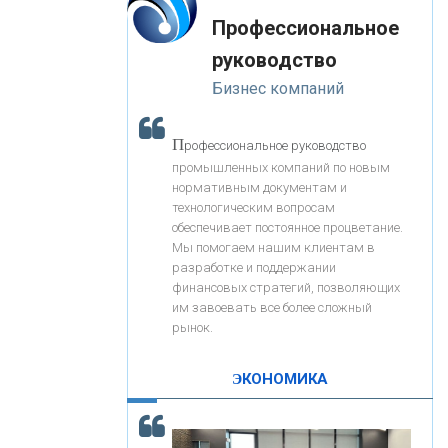
«Интервью»
-- Лучшее, что можно сделать с хорошим советом, это
«ЗАПСИБКОМБАНК»
Профессиональное
пропустить его мимо ушей. Он никогда не бывает
полезен никому, кроме того, кто его дал.
руководство
-- Люблю давать советы и очень не люблю, когда их
«РОСЕВРОБАНК»
Бизнес компаний
дают мне.
«ПРЕСС-СЛУЖБА ВТБ24»
П
рофессиональное руководство
промышленных компаний по новым
нормативным документам и
«АВТОГРАДБАНК»
технологическим вопросам
обеспечивает постоянное процветание.
Мы помогаем нашим клиентам в
«ПРОМРЕГИОНБАНК»
разработке и поддержании
финансовых стратегий, позволяющих
им завоевать все более сложный
С
корость - один из главных трендов в
ОНАС
рынок.
кредитовании бизнеса - «Интервью»
КОНТАКТЫ
ЭКОНОМИКА