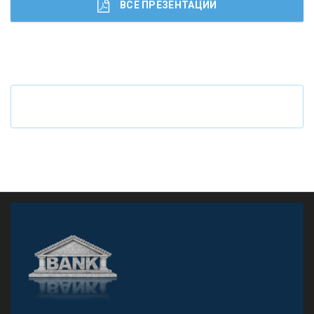
ВСЕ ПРЕЗЕНТАЦИИ
Ч
то будет с наличными деньгами при цифровом
рубле
А
двокат it