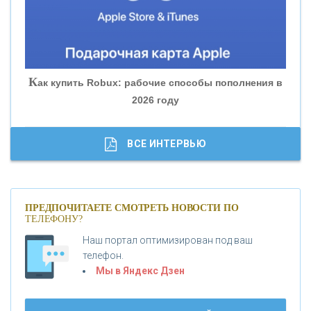
«БАНК ГЛОБЭКС»
«СОВКОМБАНК»
К
ак купить Robux: рабочие способы пополнения в
2026 году
«ТРАСТ»
«ГАЗПРОМБАНК»
ВСЕ ИНТЕРВЬЮ
«МОСКОВСКИЙ КРЕДИТНЫЙ БАНК»
ПРЕДПОЧИТАЕТЕ СМОТРЕТЬ НОВОСТИ ПО
ТЕЛЕФОНУ?
«АБСОЛЮТ БАНК»
Наш портал оптимизирован под ваш
телефон.
Б
«БАНК ВОЗРОЖДЕНИЕ»
анки.ру обновил логотип впервые за 19 лет -
Мы в Яндекс Дзен
«Лента новостей»
АО «КРЕДИТ ЕВРОПА БАНК»