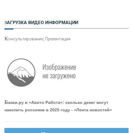
Н
етворкинг для предпринимателей
ЗАГРУЗКА ВИДЕО ИНФОРМАЦИИ
К
онсультирование, Презентация
Р
абота мечты. Что банки делают для того, чтобы
привлечь и удержать персонал - «Интервью»
О
шибки при покупке подержанного авто
Б
анки.ру и «Авито Работа»: сколько денег могут
накопить россияне в 2025 году - «Лента новостей»