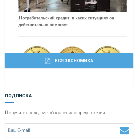
С
корость - один из главных трендов в
кредитовании бизнеса - «Интервью»
П
отребительский кредит: в каких ситуациях он
действительно помогает
ВСЯ ЭКОНОМИКА
И
нвестиционные золотые монеты как средство
ПОДПИСКА
сохранения и увеличения капитала
П
олучите последние обновления и предложения.