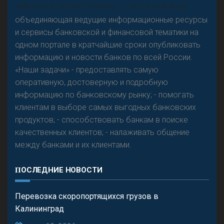
Р
езкого разворота на рынке автокредитов не
«Н
овости Банков России» – группа компаний,
предвидится - «Интервью»
объединяющая ведущие информационные ресурсы
и сервисы банковской и финансовой тематики на
одном портале в кратчайшие сроки опубликовать
информацию и новости банков по всей России.
«Наши задачи» - предоставлять самую
оперативную, достоверную и подробную
информацию по банковскому рынку; - помогать
клиентам в выборе самых выгодных банковских
продуктов; - способствовать банкам в поиске
качественных клиентов; - налаживать общение
между банками и их клиентами.
ПОСЛЕДНИЕ НОВОСТИ
Перевозка скоропортящихся грузов в
Калининград