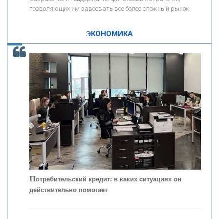
позволяющих им завоевать все более сложный рынок.
К
ак Система быстрых платежей за пять лет
«ПРОМРЕГИОНБАНК»
изменила финансовый рынок - «Интервью»
ЭКОНОМИКА
ОНАС
КОНТАКТЫ
П
отребительский кредит: в каких ситуациях он
действительно помогает
С
корость - один из главных трендов в