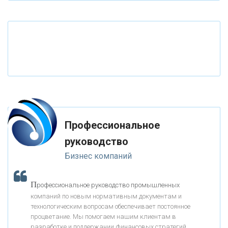
«ТАТФОНДБАНК»
«РОССИЙСКИЙ КАПИТАЛ»
«НАЦИОНАЛЬНЫЙ КЛИРИНГОВЫЙ ЦЕНТР»
«ФК ОТКРЫТИЕ»
Профессиональное
«ЗАПСИБКОМБАНК»
руководство
Бизнес компаний
«РОСЕВРОБАНК»
П
рофессиональное руководство промышленных
«ПРЕСС-СЛУЖБА ВТБ24»
компаний по новым нормативным документам и
технологическим вопросам обеспечивает постоянное
процветание. Мы помогаем нашим клиентам в
«АВТОГРАДБАНК»
разработке и поддержании финансовых стратегий,