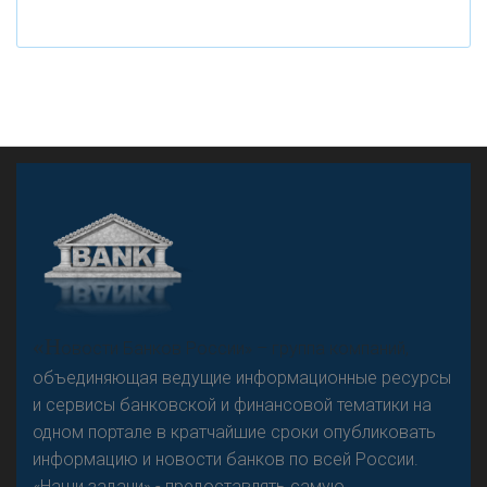
рубле
А
двокат it
«Н
овости Банков России» – группа компаний,
объединяющая ведущие информационные ресурсы
и сервисы банковской и финансовой тематики на
одном портале в кратчайшие сроки опубликовать
Р
езкого разворота на рынке автокредитов не
информацию и новости банков по всей России.
предвидится - «Интервью»
«Наши задачи» - предоставлять самую