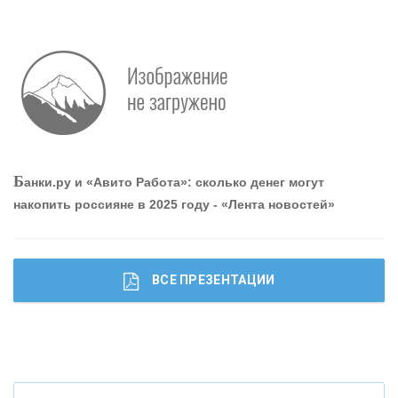
О
шибки при покупке подержанного авто
Р
абота мечты. Что банки делают для того, чтобы
Б
анки.ру и «Авито Работа»: сколько денег могут
привлечь и удержать персонал - «Интервью»
накопить россияне в 2025 году - «Лента новостей»
ВСЕ ПРЕЗЕНТАЦИИ
Ч
то будет с наличными деньгами при цифровом