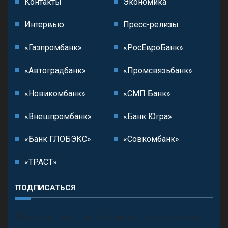
Контакты
Экономика
Интервью
Пресс-релизы
«Газпромбанк»
«РосЕвроБанк»
«Автоградбанк»
«Промсвязьбанк»
«Новикомбанк»
«СМП Банк»
«Внешпромбанк»
«Банк Югра»
«Банк ГЛОБЭКС»
«Совкомбанк»
«ТРАСТ»
ПОДПИСАТЬСЯ
П
олучить последние обновления и предложения.