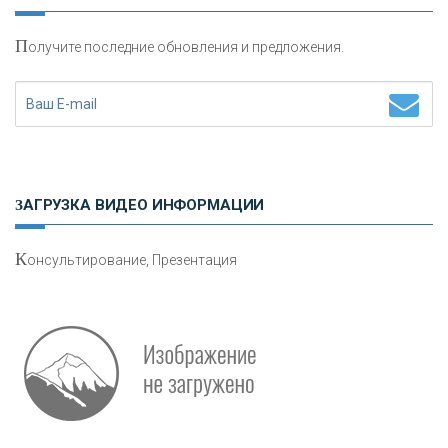
П
олучите последние обновления и предложения.
«ФК ОТКРЫТИЕ»
«ЗАПСИБКОМБАНК»
«РОСЕВРОБАНК»
ЗАГРУЗКА ВИДЕО ИНФОРМАЦИИ
«ПРЕСС-СЛУЖБА ВТБ24»
К
онсультирование, Презентация
«АВТОГРАДБАНК»
«ПРОМРЕГИОНБАНК»
ОНАС