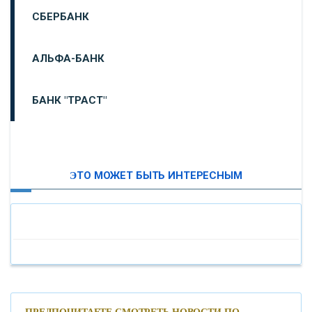
СБЕРБАНК
АЛЬФА-БАНК
БАНК "ТРАСТ"
ВТБ24
ЭТО МОЖЕТ БЫТЬ ИНТЕРЕСНЫМ
«МОСКОВСКИЙ ИНДУСТРИАЛЬНЫЙ БАНК»
«ПАО МОСОБЛБАНК»
«БАНК САНКТ-ПЕТЕРБУРГ»
«ПРОМСВЯЗЬБАНК»