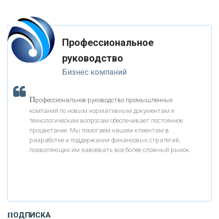
глупость. Из всех страхов самый пугающий — самолюбование.
«ГАЗПРОМБАНК»
-- Лучшее, что можно сделать с хорошим советом, это пропустить его
мимо ушей. Он никогда не бывает полезен никому, кроме того, кто его
дал.
Профессиональное
«МОСКОВСКИЙ КРЕДИТНЫЙ БАНК»
-- Люблю давать советы и очень не люблю, когда их дают мне.
руководство
Аренда автомобильного бокса на крышу
Бизнес компаний
«АБСОЛЮТ БАНК»
П
рофессиональное руководство промышленных
«БАНК ВОЗРОЖДЕНИЕ»
компаний по новым нормативным документам и
технологическим вопросам обеспечивает постоянное
АО «КРЕДИТ ЕВРОПА БАНК»
процветание. Мы помогаем нашим клиентам в
разработке и поддержании финансовых стратегий,
позволяющих им завоевать все более сложный рынок.
«ТАТФОНДБАНК»
«РОССИЙСКИЙ КАПИТАЛ»
ПОДПИСКА
«НАЦИОНАЛЬНЫЙ КЛИРИНГОВЫЙ ЦЕНТР»