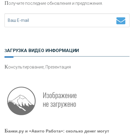
П
олучите последние обновления и предложения.
«ФК ОТКРЫТИЕ»
«ЗАПСИБКОМБАНК»
«РОСЕВРОБАНК»
ЗАГРУЗКА ВИДЕО ИНФОРМАЦИИ
«ПРЕСС-СЛУЖБА ВТБ24»
К
онсультирование, Презентация
«АВТОГРАДБАНК»
«ПРОМРЕГИОНБАНК»
ОНАС
Б
анки.ру и «Авито Работа»: сколько денег могут
КОНТАКТЫ