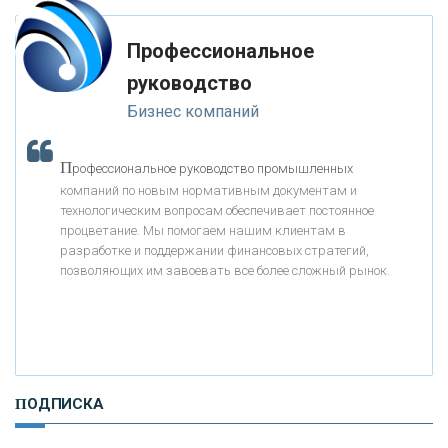
-- Лучшее, что можно сделать с хорошим советом, это пропустить его
мимо ушей. Он никогда не бывает полезен никому, кроме того, кто его
дал.
Профессиональное
«МОСКОВСКИЙ КРЕДИТНЫЙ БАНК»
-- Люблю давать советы и очень не люблю, когда их дают мне.
руководство
Бизнес компаний
«АБСОЛЮТ БАНК»
П
рофессиональное руководство промышленных
«БАНК ВОЗРОЖДЕНИЕ»
компаний по новым нормативным документам и
технологическим вопросам обеспечивает постоянное
АО «КРЕДИТ ЕВРОПА БАНК»
процветание. Мы помогаем нашим клиентам в
разработке и поддержании финансовых стратегий,
позволяющих им завоевать все более сложный рынок.
«ТАТФОНДБАНК»
«РОССИЙСКИЙ КАПИТАЛ»
ПОДПИСКА
«НАЦИОНАЛЬНЫЙ КЛИРИНГОВЫЙ ЦЕНТР»