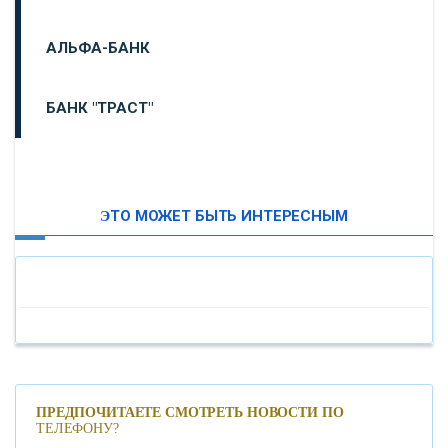
АЛЬФА-БАНК
БАНК "ТРАСТ"
ВТБ24
ЭТО МОЖЕТ БЫТЬ ИНТЕРЕСНЫМ
«МОСКОВСКИЙ ИНДУСТРИАЛЬНЫЙ БАНК»
«ПАО МОСОБЛБАНК»
«БАНК САНКТ-ПЕТЕРБУРГ»
«ПРОМСВЯЗЬБАНК»
ПРЕДПОЧИТАЕТЕ СМОТРЕТЬ НОВОСТИ ПО
ТЕЛЕФОНУ?