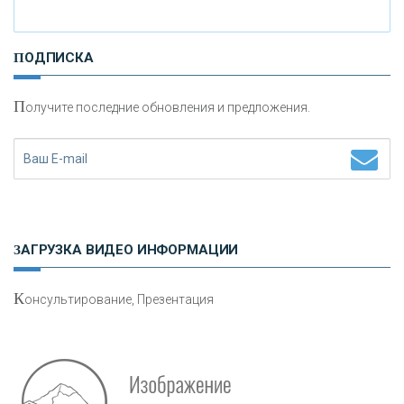
«РОССИЙСКИЙ КАПИТАЛ»
ПОДПИСКА
«НАЦИОНАЛЬНЫЙ КЛИРИНГОВЫЙ ЦЕНТР»
П
олучите последние обновления и предложения.
«ФК ОТКРЫТИЕ»
«ЗАПСИБКОМБАНК»
«РОСЕВРОБАНК»
ЗАГРУЗКА ВИДЕО ИНФОРМАЦИИ
«ПРЕСС-СЛУЖБА ВТБ24»
К
онсультирование, Презентация
«АВТОГРАДБАНК»
«ПРОМРЕГИОНБАНК»