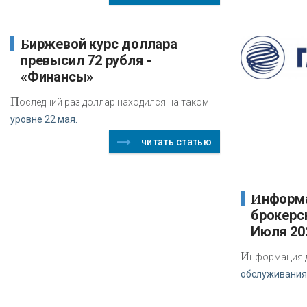
Биржевой курс доллара
превысил 72 рубля -
«Финансы»
П
оследний раз доллар находился на таком
уровне 22 мая.
читать статью
Информация для клиентов
брокерс
Июля 20
И
нформация д
обслуживания