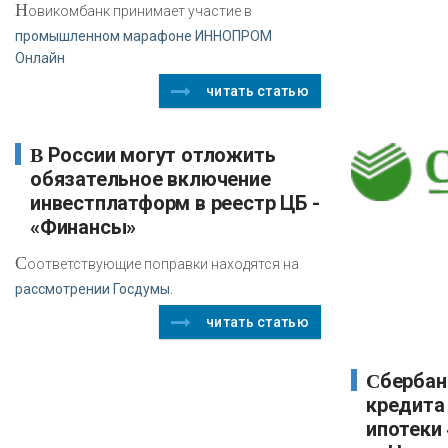
Н
овикомбанк принимает участие в
промышленном марафоне ИННОПРОМ
Онлайн
читать статью
В России могут отложить
обязательное включение
инвестплатформ в реестр ЦБ -
«Финансы»
С
оответствующие поправки находятся на
рассмотрении Госдумы.
читать статью
Сбербанк увеличил сумму
кредита
ипотеки