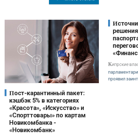
Источник: Кипр не увязывает
решения
паспорт
перегов
«Финан
К
ипрские вла
парламентари
проявил заин
Пост-карантинный пакет:
кэшбэк 5% в категориях
«Красота», «Искусство» и
«Спорттовары» по картам
Новикомбанка -
«Новикомбанк»