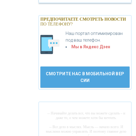
«БАНК САНКТ-ПЕТЕРБУРГ»
ПРЕДПОЧИТАЕТЕ СМОТРЕТЬ НОВОСТИ
ПО ТЕЛЕФОНУ?
«ПРОМСВЯЗЬБАНК»
Наш портал оптимизирован
под ваш телефон.
«НОВИКОМБАНК»
Мы в Яндекс Дзен
«СМП БАНК»
СМОТРИТЕ НАС В МОБИЛЬНОЙ ВЕР
СИИ
«ВНЕШПРОМБАНК»
«БАНК ЮГРА»
-- Начинайте делать все, что вы можете сделать – и
«БАНК ГЛОБЭКС»
даже то, о чем можете хотя бы мечтать.
-- Все дело в мыслях. Мысль — начало всего. И
мыслями можно управлять. И поэтому главное дело