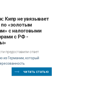
 по «золотым
ам» с налоговыми
орами с РФ -
сы»
сти предоставили ответ
ю из Германии, который
тересованность
читать статью