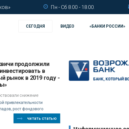
ков»
Пн - Сб 8.00 - 18.00.
СЕГОДНЯ
ВИДЕО
«БАНКИ РОССИИ»
 инвестировать в
й рынок в 2019 году -
сы»
бствовали снижение
ой привлекательности
ладов, рост фондового
читать статью