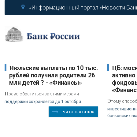
«Информационный портал «Новости Бан
Июльские выплаты по 10 тыс.
ЦБ: москвичи продолжили
рублей получили родители 26
активно
млн детей ? - «Финансы»
фондовы
«Финан
П
раво обратиться за этими мерами
Э
тому спосо
поддержки сохраняется до 1 октября.
инвестиционн
читать статью
банковских вк