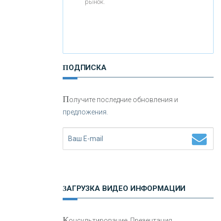
рынок.
«РОССИЙСКИЙ КАПИТАЛ»
«НАЦИОНАЛЬНЫЙ
ПОДПИСКА
КЛИРИНГОВЫЙ ЦЕНТР»
П
«ФК ОТКРЫТИЕ»
олучите последние обновления и
предложения.
«ЗАПСИБКОМБАНК»
«РОСЕВРОБАНК»
«ПРЕСС-СЛУЖБА ВТБ24»
ЗАГРУЗКА ВИДЕО ИНФОРМАЦИИ
«АВТОГРАДБАНК»
К
онсультирование, Презентация