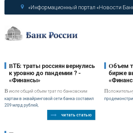
«Информационный портал «Новости Бан
ВТБ: траты россиян вернулись
Объем торгов на Московской
к уровню до пандемии ? -
бирже вы
«Финансы»
«Финан
В
П
июле общий объем трат по банковским
оложительн
картам в эквайринговой сети банка составил
продемонстри
209 млрд рублей,
читать статью