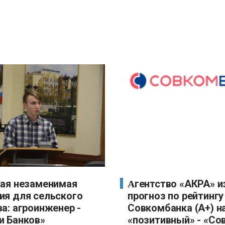
Агентство «АКРА» изменило
ия для сельского
прогноз по рейтингу
а: агроинженер -
Совкомбанка (А+) н
и Банков»
«позитивный» - «Со