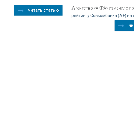
А
гентство «АКРА» изменило п
читать статью
рейтингу Совкомбанка (А+) на
чи