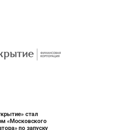
ом «Московского
атора» по запуску