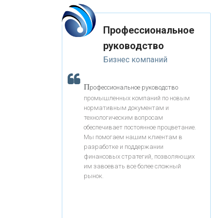
«СОВКОМБАНК»
Профессиональное
«ТРАСТ»
руководство
«ГАЗПРОМБАНК»
Бизнес компаний
П
«МОСКОВСКИЙ КРЕДИТНЫЙ
рофессиональное руководство
промышленных компаний по новым
БАНК»
нормативным документам и
технологическим вопросам
обеспечивает постоянное процветание.
«АБСОЛЮТ БАНК»
Мы помогаем нашим клиентам в
разработке и поддержании
финансовых стратегий, позволяющих
«БАНК ВОЗРОЖДЕНИЕ»
им завоевать все более сложный
рынок.
АО «КРЕДИТ ЕВРОПА БАНК»
«ТАТФОНДБАНК»