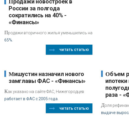
Продажи новостроек в
России за полгода
сократились на 40% -
«Финансы»
П
родажи вторичного жилья уменьшились на
65%.
читать статью
Мишустин назначил нового
Объем рефинансирования
замглавы ФАС - «Финансы»
ипотеки
полугод
К
ак указано на сайте ФАС, Нижегородцев
раза - 
работает в ФАС с 2005 года.
Д
оля рефинан
читать статью
выдаче выросл