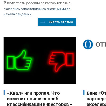
В
июле траты россиян по картам впервые
оказались сопоставимы со значениями до
начала пандемии.
читать статью
«Квал» или пропал. Что
Банк «Открытие» стал
изменит новый способ
партнер
классификации инвесторов -
акселер