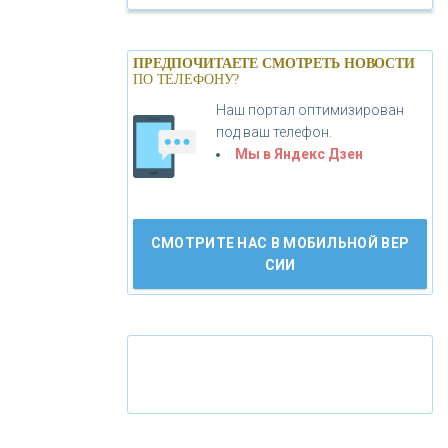
«БАНК САНКТ-ПЕТЕРБУРГ»
ПРЕДПОЧИТАЕТЕ СМОТРЕТЬ НОВОСТИ
ПО ТЕЛЕФОНУ?
«ПРОМСВЯЗЬБАНК»
Наш портал оптимизирован
под ваш телефон.
«НОВИКОМБАНК»
Мы в Яндекс Дзен
«СМП БАНК»
СМОТРИТЕ НАС В МОБИЛЬНОЙ ВЕР
СИИ
«ВНЕШПРОМБАНК»
«БАНК ЮГРА»
«БАНК ГЛОБЭКС»