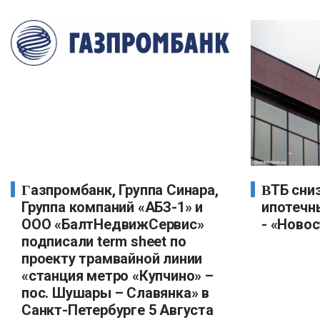
Газпромбанк, Группа Синара,
ВТБ снизил ставки по
Группа компаний «АБЗ-1» и
ипотечн
ООО «БалтНедвижСервис»
- «Новос
подписали term sheet по
проекту трамвайной линии
«станция метро «Купчино» –
пос. Шушары – Славянка» в
Санкт-Петербурге 5 Августа