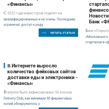
«Финансы»
стартап
финансо
С
2022 года инвесторов поделят на
Новости 
квалифицированных и не очень. Последним
Банк «Ф
ограничат доступ к ряду
Б
анк «Открыт
читать статью
«Московского 
стартапов в 
В Интернете выросло
количество фейковых сайтов
доставки еды и электроники -
«Финансы»
В
апреле было зафиксировано 56 клонов
Delivery Club, как минимум 30 фишинговых
копий обнаружилось у