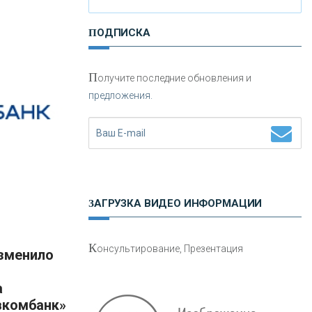
ПОДПИСКА
«РОССИЙСКИЙ КАПИТАЛ»
П
олучите последние обновления и
«НАЦИОНАЛЬНЫЙ
предложения.
КЛИРИНГОВЫЙ ЦЕНТР»
«ФК ОТКРЫТИЕ»
«ЗАПСИБКОМБАНК»
ЗАГРУЗКА ВИДЕО ИНФОРМАЦИИ
«РОСЕВРОБАНК»
К
онсультирование, Презентация
«ПРЕСС-СЛУЖБА ВТБ24»
а
вкомбанк»
«АВТОГРАДБАНК»