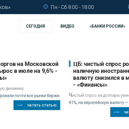
ков»
Пн - Сб 8.00 - 18.00.
СЕГОДНЯ
ВИДЕО
«БАНКИ РОССИИ»
ЦБ: чистый спрос россиян на
рос в июле на 9,6% -
наличную иностран
сы»
валюту снизился в 
- «Финансы»
ую динамику
Ч
истый спрос на доллары уме
ровали почти все рынки биржи.
41%, на европейскую валюту — 
читать статью
чи