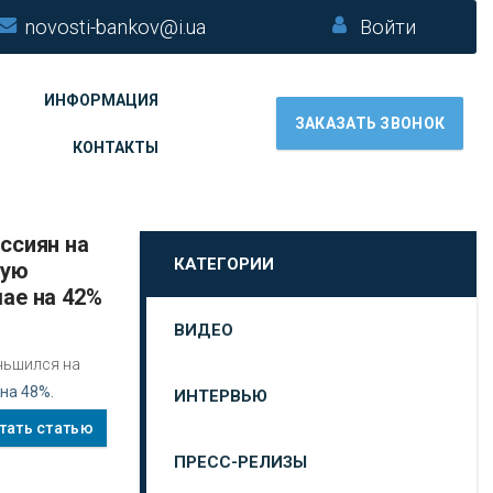
novosti-bankov@i.ua
Войти
ИНФОРМАЦИЯ
ЗАКАЗАТЬ ЗВОНОК
КОНТАКТЫ
КАТЕГОРИИ
ную
мае на 42%
ВИДЕО
ньшился на
на 48%.
ИНТЕРВЬЮ
тать статью
ПРЕСС-РЕЛИЗЫ