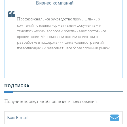
Бизнес компаний
«МОСКОВСКИЙ КРЕДИТНЫЙ БАНК»
П
рофессиональное руководство промышленных
компаний по новым нормативным документам и
«АБСОЛЮТ БАНК»
технологическим вопросам обеспечивает постоянное
процветание. Мы помогаем нашим клиентам в
разработке и поддержании финансовых стратегий,
«БАНК ВОЗРОЖДЕНИЕ»
позволяющих им завоевать все более сложный рынок.
АО «КРЕДИТ ЕВРОПА БАНК»
«ТАТФОНДБАНК»
ПОДПИСКА
«РОССИЙСКИЙ КАПИТАЛ»
П
олучите последние обновления и предложения.
«НАЦИОНАЛЬНЫЙ КЛИРИНГОВЫЙ ЦЕНТР»