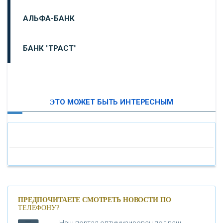
АЛЬФА-БАНК
БАНК "ТРАСТ"
ВТБ24
ЭТО МОЖЕТ БЫТЬ ИНТЕРЕСНЫМ
«МОСКОВСКИЙ ИНДУСТРИАЛЬНЫЙ БАНК»
«ПАО МОСОБЛБАНК»
«БАНК САНКТ-ПЕТЕРБУРГ»
«ПРОМСВЯЗЬБАНК»
ПРЕДПОЧИТАЕТЕ СМОТРЕТЬ НОВОСТИ ПО
ТЕЛЕФОНУ?
Наш портал оптимизирован под ваш