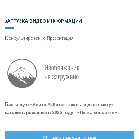
«ФК ОТКРЫТИЕ»
ЗАГРУЗКА ВИДЕО ИНФОРМАЦИИ
«ЗАПСИБКОМБАНК»
К
онсультирование, Презентация
«РОСЕВРОБАНК»
«ПРЕСС-СЛУЖБА ВТБ24»
«АВТОГРАДБАНК»
«ПРОМРЕГИОНБАНК»
Б
анки.ру и «Авито Работа»: сколько денег могут
накопить россияне в 2025 году - «Лента новостей»
ОНАС
КОНТАКТЫ
ВСЕ ПРЕЗЕНТАЦИИ