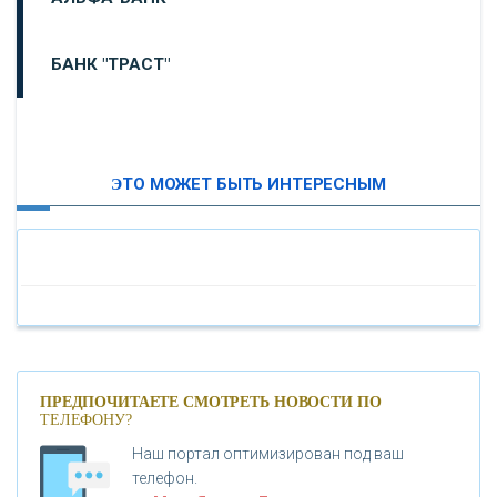
БАНК "ТРАСТ"
ВТБ24
ЭТО МОЖЕТ БЫТЬ ИНТЕРЕСНЫМ
«МОСКОВСКИЙ ИНДУСТРИАЛЬНЫЙ БАНК»
«ПАО МОСОБЛБАНК»
«БАНК САНКТ-ПЕТЕРБУРГ»
«ПРОМСВЯЗЬБАНК»
ПРЕДПОЧИТАЕТЕ СМОТРЕТЬ НОВОСТИ ПО
ТЕЛЕФОНУ?
Наш портал оптимизирован под ваш
«НОВИКОМБАНК»
телефон.