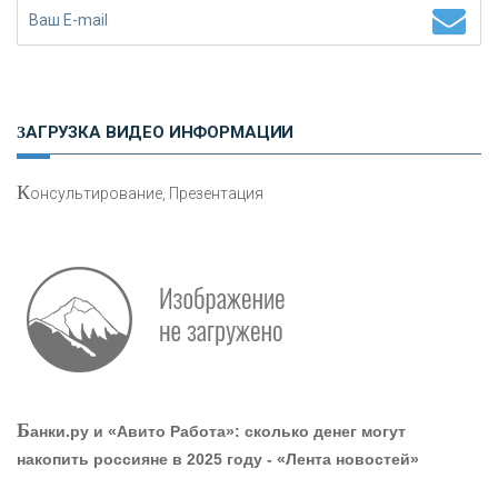
«ЗАПСИБКОМБАНК»
«РОСЕВРОБАНК»
ЗАГРУЗКА ВИДЕО ИНФОРМАЦИИ
«ПРЕСС-СЛУЖБА ВТБ24»
К
онсультирование, Презентация
«АВТОГРАДБАНК»
«ПРОМРЕГИОНБАНК»
ОНАС
Б
анки.ру и «Авито Работа»: сколько денег могут
КОНТАКТЫ
накопить россияне в 2025 году - «Лента новостей»