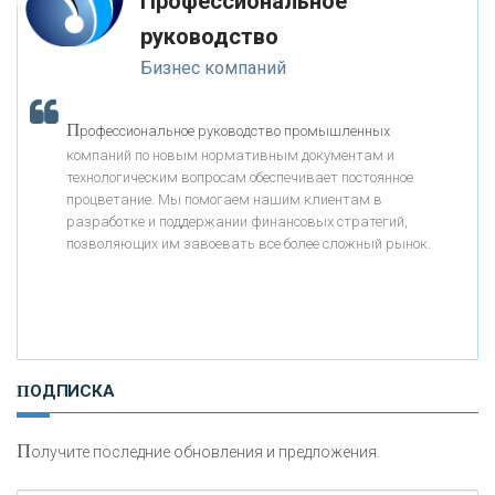
Профессиональное
«МОСКОВСКИЙ КРЕДИТНЫЙ БАНК»
-- Люблю давать советы и очень не люблю, когда их дают мне.
руководство
Бизнес компаний
«АБСОЛЮТ БАНК»
П
рофессиональное руководство промышленных
«БАНК ВОЗРОЖДЕНИЕ»
компаний по новым нормативным документам и
технологическим вопросам обеспечивает постоянное
АО «КРЕДИТ ЕВРОПА БАНК»
процветание. Мы помогаем нашим клиентам в
разработке и поддержании финансовых стратегий,
позволяющих им завоевать все более сложный рынок.
«ТАТФОНДБАНК»
«РОССИЙСКИЙ КАПИТАЛ»
ПОДПИСКА
«НАЦИОНАЛЬНЫЙ КЛИРИНГОВЫЙ ЦЕНТР»
П
олучите последние обновления и предложения.
«ФК ОТКРЫТИЕ»