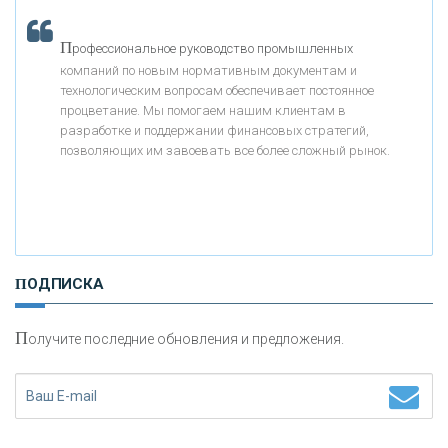
«МОСКОВСКИЙ КРЕДИТНЫЙ БАНК»
П
рофессиональное руководство промышленных
компаний по новым нормативным документам и
«АБСОЛЮТ БАНК»
технологическим вопросам обеспечивает постоянное
процветание. Мы помогаем нашим клиентам в
разработке и поддержании финансовых стратегий,
«БАНК ВОЗРОЖДЕНИЕ»
позволяющих им завоевать все более сложный рынок.
АО «КРЕДИТ ЕВРОПА БАНК»
«ТАТФОНДБАНК»
ПОДПИСКА
«РОССИЙСКИЙ КАПИТАЛ»
П
олучите последние обновления и предложения.
«НАЦИОНАЛЬНЫЙ КЛИРИНГОВЫЙ ЦЕНТР»
«ФК ОТКРЫТИЕ»