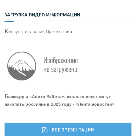
ЗАГРУЗКА ВИДЕО ИНФОРМАЦИИ
«ЗАПСИБКОМБАНК»
К
онсультирование, Презентация
«РОСЕВРОБАНК»
«ПРЕСС-СЛУЖБА ВТБ24»
«АВТОГРАДБАНК»
«ПРОМРЕГИОНБАНК»
Б
анки.ру и «Авито Работа»: сколько денег могут
накопить россияне в 2025 году - «Лента новостей»
ОНАС
КОНТАКТЫ
ВСЕ ПРЕЗЕНТАЦИИ