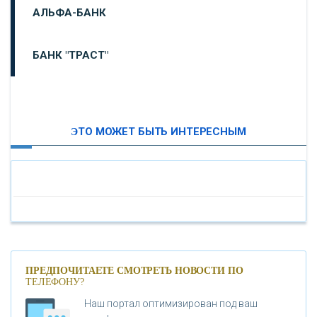
АЛЬФА-БАНК
БАНК "ТРАСТ"
ВТБ24
ЭТО МОЖЕТ БЫТЬ ИНТЕРЕСНЫМ
«МОСКОВСКИЙ ИНДУСТРИАЛЬНЫЙ БАНК»
«ПАО МОСОБЛБАНК»
«БАНК САНКТ-ПЕТЕРБУРГ»
«ПРОМСВЯЗЬБАНК»
ПРЕДПОЧИТАЕТЕ СМОТРЕТЬ НОВОСТИ ПО
ТЕЛЕФОНУ?
Наш портал оптимизирован под ваш
«НОВИКОМБАНК»