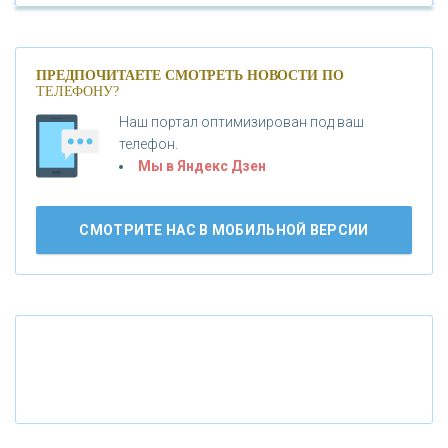
«БАНК САНКТ-ПЕТЕРБУРГ»
«ПРОМСВЯЗЬБАНК»
ПРЕДПОЧИТАЕТЕ СМОТРЕТЬ НОВОСТИ ПО
ТЕЛЕФОНУ?
Наш портал оптимизирован под ваш
«НОВИКОМБАНК»
телефон.
Мы в Яндекс Дзен
«СМП БАНК»
СМОТРИТЕ НАС В МОБИЛЬНОЙ ВЕРСИИ
«ВНЕШПРОМБАНК»
«БАНК ЮГРА»
«БАНК ГЛОБЭКС»
«СОВКОМБАНК»