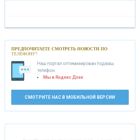
«ПАО МОСОБЛБАНК»
«БАНК САНКТ-ПЕТЕРБУРГ»
«ПРОМСВЯЗЬБАНК»
ПРЕДПОЧИТАЕТЕ СМОТРЕТЬ НОВОСТИ ПО
ТЕЛЕФОНУ?
Наш портал оптимизирован под ваш
«НОВИКОМБАНК»
телефон.
Мы в Яндекс Дзен
«СМП БАНК»
СМОТРИТЕ НАС В МОБИЛЬНОЙ ВЕРСИИ
«ВНЕШПРОМБАНК»
«БАНК ЮГРА»