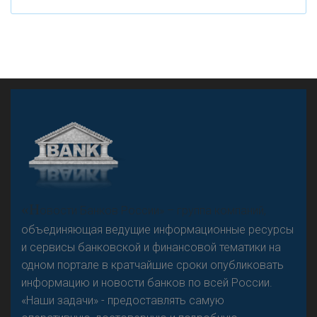
«Н
овости Банков России» – группа компаний,
объединяющая ведущие информационные ресурсы
и сервисы банковской и финансовой тематики на
одном портале в кратчайшие сроки опубликовать
информацию и новости банков по всей России.
«Наши задачи» - предоставлять самую