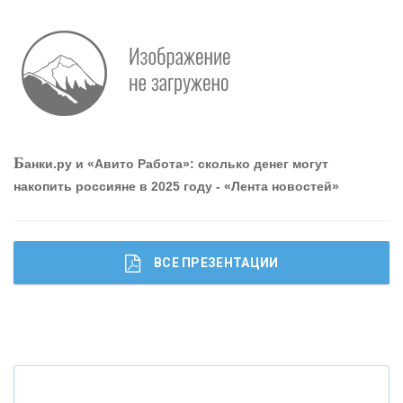
«АВТОГРАДБАНК»
«ПРОМРЕГИОНБАНК»
ОНАС
Б
анки.ру и «Авито Работа»: сколько денег могут
КОНТАКТЫ
накопить россияне в 2025 году - «Лента новостей»
ВСЕ ПРЕЗЕНТАЦИИ