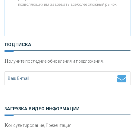
позволяющих им завоевать все более сложный рынок.
«ТАТФОНДБАНК»
«РОССИЙСКИЙ КАПИТАЛ»
ПОДПИСКА
«НАЦИОНАЛЬНЫЙ КЛИРИНГОВЫЙ ЦЕНТР»
П
олучите последние обновления и предложения.
«ФК ОТКРЫТИЕ»
«ЗАПСИБКОМБАНК»
«РОСЕВРОБАНК»
ЗАГРУЗКА ВИДЕО ИНФОРМАЦИИ
«ПРЕСС-СЛУЖБА ВТБ24»
К
онсультирование, Презентация