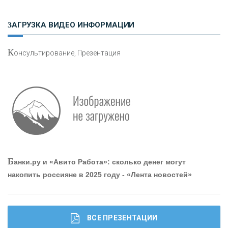
ЗАГРУЗКА ВИДЕО ИНФОРМАЦИИ
«ЗАПСИБКОМБАНК»
К
онсультирование, Презентация
«РОСЕВРОБАНК»
«ПРЕСС-СЛУЖБА ВТБ24»
«АВТОГРАДБАНК»
«ПРОМРЕГИОНБАНК»
Б
анки.ру и «Авито Работа»: сколько денег могут
накопить россияне в 2025 году - «Лента новостей»
ОНАС
КОНТАКТЫ
ВСЕ ПРЕЗЕНТАЦИИ