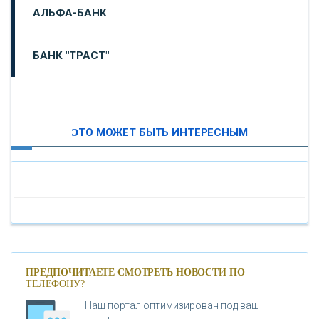
АЛЬФА-БАНК
БАНК "ТРАСТ"
ВТБ24
ЭТО МОЖЕТ БЫТЬ ИНТЕРЕСНЫМ
«МОСКОВСКИЙ ИНДУСТРИАЛЬНЫЙ БАНК»
«ПАО МОСОБЛБАНК»
«БАНК САНКТ-ПЕТЕРБУРГ»
«ПРОМСВЯЗЬБАНК»
ПРЕДПОЧИТАЕТЕ СМОТРЕТЬ НОВОСТИ ПО
ТЕЛЕФОНУ?
Наш портал оптимизирован под ваш
«НОВИКОМБАНК»