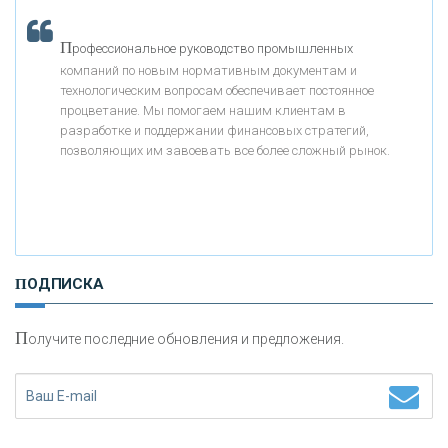
«МОСКОВСКИЙ КРЕДИТНЫЙ БАНК»
П
рофессиональное руководство промышленных
компаний по новым нормативным документам и
«АБСОЛЮТ БАНК»
технологическим вопросам обеспечивает постоянное
процветание. Мы помогаем нашим клиентам в
разработке и поддержании финансовых стратегий,
«БАНК ВОЗРОЖДЕНИЕ»
позволяющих им завоевать все более сложный рынок.
АО «КРЕДИТ ЕВРОПА БАНК»
«ТАТФОНДБАНК»
ПОДПИСКА
«РОССИЙСКИЙ КАПИТАЛ»
П
олучите последние обновления и предложения.
«НАЦИОНАЛЬНЫЙ КЛИРИНГОВЫЙ ЦЕНТР»
«ФК ОТКРЫТИЕ»