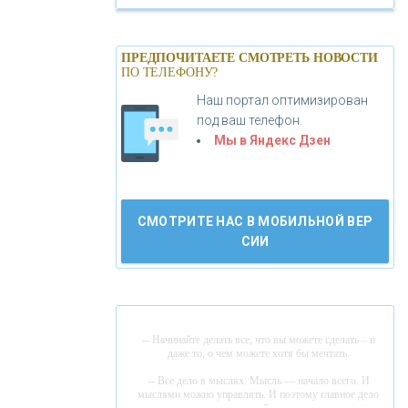
«БАНК САНКТ-ПЕТЕРБУРГ»
ПРЕДПОЧИТАЕТЕ СМОТРЕТЬ НОВОСТИ
ПО ТЕЛЕФОНУ?
«ПРОМСВЯЗЬБАНК»
Наш портал оптимизирован
под ваш телефон.
«НОВИКОМБАНК»
Мы в Яндекс Дзен
«СМП БАНК»
СМОТРИТЕ НАС В МОБИЛЬНОЙ ВЕР
СИИ
«ВНЕШПРОМБАНК»
«БАНК ЮГРА»
-- Начинайте делать все, что вы можете сделать – и
«БАНК ГЛОБЭКС»
даже то, о чем можете хотя бы мечтать.
-- Все дело в мыслях. Мысль — начало всего. И
мыслями можно управлять. И поэтому главное дело