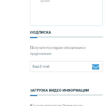
рынок.
«РОССИЙСКИЙ КАПИТАЛ»
«НАЦИОНАЛЬНЫЙ
ПОДПИСКА
КЛИРИНГОВЫЙ ЦЕНТР»
П
«ФК ОТКРЫТИЕ»
олучите последние обновления и
предложения.
«ЗАПСИБКОМБАНК»
«РОСЕВРОБАНК»
«ПРЕСС-СЛУЖБА ВТБ24»
ЗАГРУЗКА ВИДЕО ИНФОРМАЦИИ
«АВТОГРАДБАНК»
К
онсультирование, Презентация