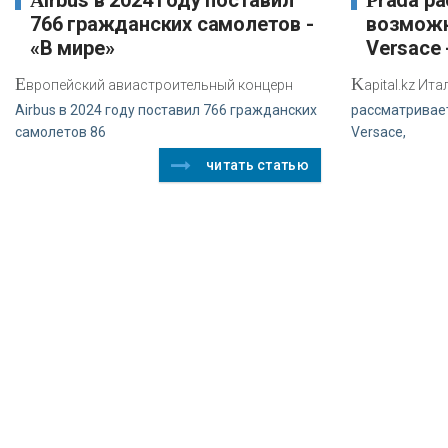
Airbus в 2024 году поставил
Prada рассматривает
766 гражданских самолетов -
возможн
«В мире»
Versace 
Е
K
вропейский авиастроительный концерн
apital.kz Ит
Airbus в 2024 году поставил 766 гражданских
рассматривае
самолетов 86
Versace,
читать статью