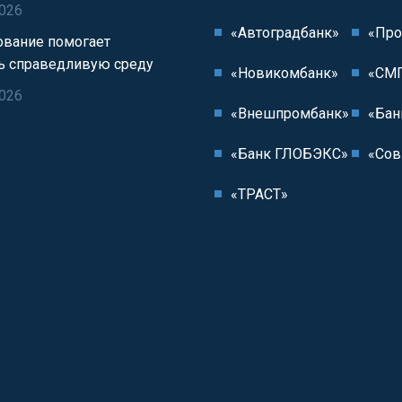
2026
«Автоградбанк»
«Про
ование помогает
ь справедливую среду
«Новикомбанк»
«СМП
2026
«Внешпромбанк»
«Бан
«Банк ГЛОБЭКС»
«Сов
«ТРАСТ»