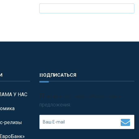
И
ПОДПИСАТЬСЯ
ЛАМА У НАС
П
олучить последние обновления и
предложения.
омика
с-релизы
ЕвроБанк»