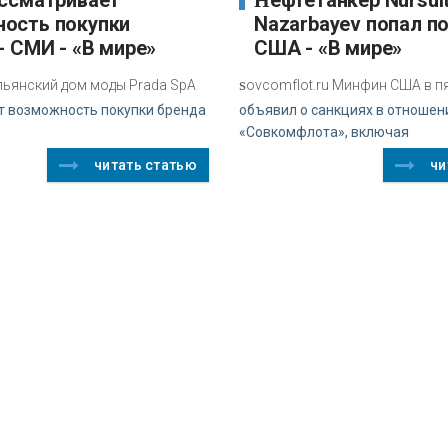
Нефтетанкер Nursultan
ость покупки
Nazarbayev попал п
- СМИ - «В мире»
США - «В мире»
s
альянский дом моды Prada SpA
ovcomflot.ru Минфин США в п
т возможность покупки бренда
объявил о санкциях в отношен
«Совкомфлота», включая
читать статью
чи