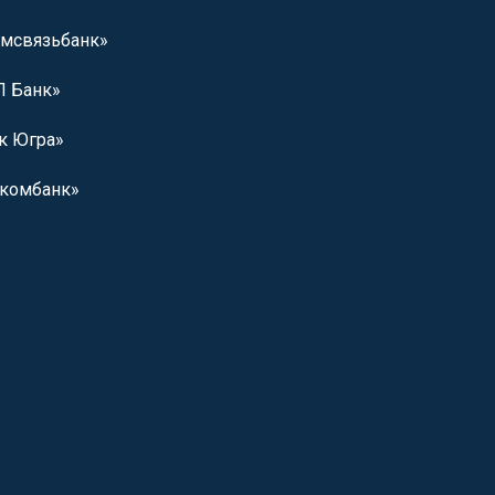
мсвязьбанк»
 Банк»
к Югра»
комбанк»