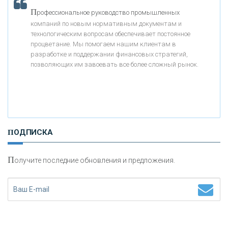
П
рофессиональное руководство промышленных
компаний по новым нормативным документам и
«АБСОЛЮТ БАНК»
технологическим вопросам обеспечивает постоянное
процветание. Мы помогаем нашим клиентам в
разработке и поддержании финансовых стратегий,
«БАНК ВОЗРОЖДЕНИЕ»
позволяющих им завоевать все более сложный рынок.
АО «КРЕДИТ ЕВРОПА БАНК»
«ТАТФОНДБАНК»
ПОДПИСКА
«РОССИЙСКИЙ КАПИТАЛ»
П
олучите последние обновления и предложения.
«НАЦИОНАЛЬНЫЙ КЛИРИНГОВЫЙ ЦЕНТР»
«ФК ОТКРЫТИЕ»