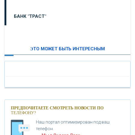
БАНК "ТРАСТ"
ВТБ24
ЭТО МОЖЕТ БЫТЬ ИНТЕРЕСНЫМ
«МОСКОВСКИЙ ИНДУСТРИАЛЬНЫЙ БАНК»
«ПАО МОСОБЛБАНК»
«БАНК САНКТ-ПЕТЕРБУРГ»
«ПРОМСВЯЗЬБАНК»
ПРЕДПОЧИТАЕТЕ СМОТРЕТЬ НОВОСТИ ПО
ТЕЛЕФОНУ?
Наш портал оптимизирован под ваш
«НОВИКОМБАНК»
телефон.