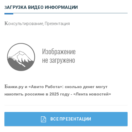
ЗАГРУЗКА ВИДЕО ИНФОРМАЦИИ
«ЗАПСИБКОМБАНК»
К
онсультирование, Презентация
«РОСЕВРОБАНК»
«ПРЕСС-СЛУЖБА ВТБ24»
«АВТОГРАДБАНК»
«ПРОМРЕГИОНБАНК»
Б
анки.ру и «Авито Работа»: сколько денег могут
накопить россияне в 2025 году - «Лента новостей»
ОНАС
КОНТАКТЫ
ВСЕ ПРЕЗЕНТАЦИИ