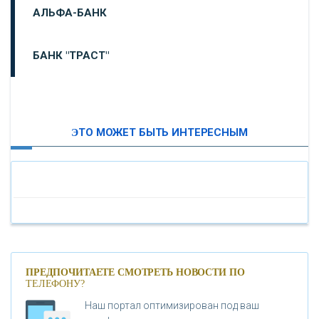
АЛЬФА-БАНК
БАНК "ТРАСТ"
ВТБ24
ЭТО МОЖЕТ БЫТЬ ИНТЕРЕСНЫМ
«МОСКОВСКИЙ ИНДУСТРИАЛЬНЫЙ БАНК»
«ПАО МОСОБЛБАНК»
«БАНК САНКТ-ПЕТЕРБУРГ»
«ПРОМСВЯЗЬБАНК»
ПРЕДПОЧИТАЕТЕ СМОТРЕТЬ НОВОСТИ ПО
ТЕЛЕФОНУ?
Наш портал оптимизирован под ваш
«НОВИКОМБАНК»