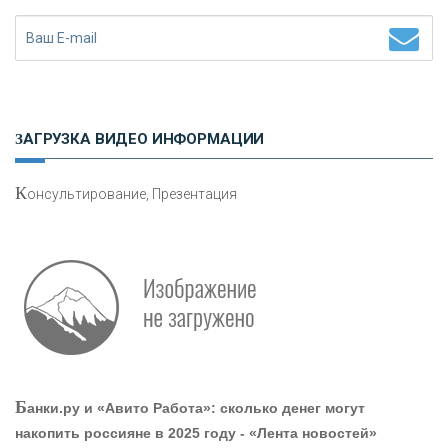
«ЗАПСИБКОМБАНК»
«РОСЕВРОБАНК»
ЗАГРУЗКА ВИДЕО ИНФОРМАЦИИ
«ПРЕСС-СЛУЖБА ВТБ24»
К
онсультирование, Презентация
«АВТОГРАДБАНК»
«ПРОМРЕГИОНБАНК»
ОНАС
Б
анки.ру и «Авито Работа»: сколько денег могут
КОНТАКТЫ
накопить россияне в 2025 году - «Лента новостей»