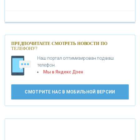
«ПАО МОСОБЛБАНК»
«БАНК САНКТ-ПЕТЕРБУРГ»
«ПРОМСВЯЗЬБАНК»
ПРЕДПОЧИТАЕТЕ СМОТРЕТЬ НОВОСТИ ПО
ТЕЛЕФОНУ?
Наш портал оптимизирован под ваш
«НОВИКОМБАНК»
телефон.
Мы в Яндекс Дзен
«СМП БАНК»
СМОТРИТЕ НАС В МОБИЛЬНОЙ ВЕРСИИ
«ВНЕШПРОМБАНК»
«БАНК ЮГРА»
«БАНК ГЛОБЭКС»