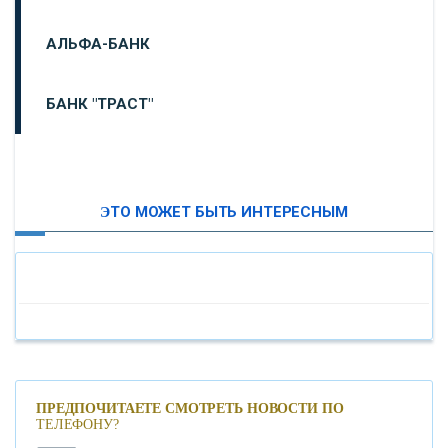
АЛЬФА-БАНК
БАНК "ТРАСТ"
ВТБ24
ЭТО МОЖЕТ БЫТЬ ИНТЕРЕСНЫМ
«МОСКОВСКИЙ ИНДУСТРИАЛЬНЫЙ БАНК»
«ПАО МОСОБЛБАНК»
«БАНК САНКТ-ПЕТЕРБУРГ»
«ПРОМСВЯЗЬБАНК»
ПРЕДПОЧИТАЕТЕ СМОТРЕТЬ НОВОСТИ ПО
ТЕЛЕФОНУ?