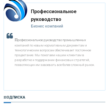
мимо ушей. Он никогда не бывает полезен никому, кроме того, кто его
дал.
Профессиональное
«МОСКОВСКИЙ КРЕДИТНЫЙ БАНК»
-- Люблю давать советы и очень не люблю, когда их дают мне.
руководство
Бизнес компаний
«АБСОЛЮТ БАНК»
П
рофессиональное руководство промышленных
«БАНК ВОЗРОЖДЕНИЕ»
компаний по новым нормативным документам и
технологическим вопросам обеспечивает постоянное
АО «КРЕДИТ ЕВРОПА БАНК»
процветание. Мы помогаем нашим клиентам в
разработке и поддержании финансовых стратегий,
позволяющих им завоевать все более сложный рынок.
«ТАТФОНДБАНК»
«РОССИЙСКИЙ КАПИТАЛ»
ПОДПИСКА
«НАЦИОНАЛЬНЫЙ КЛИРИНГОВЫЙ ЦЕНТР»