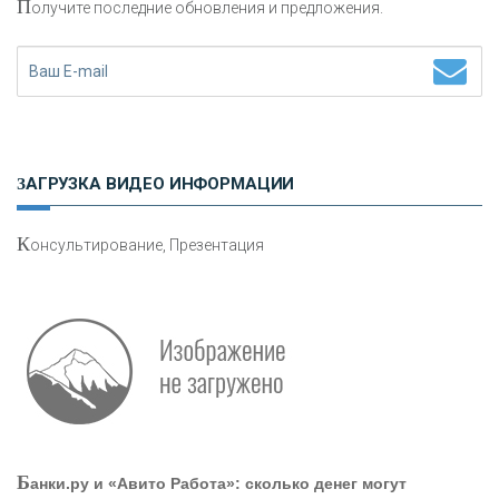
П
олучите последние обновления и предложения.
«ФК ОТКРЫТИЕ»
«ЗАПСИБКОМБАНК»
«РОСЕВРОБАНК»
ЗАГРУЗКА ВИДЕО ИНФОРМАЦИИ
«ПРЕСС-СЛУЖБА ВТБ24»
К
онсультирование, Презентация
«АВТОГРАДБАНК»
«ПРОМРЕГИОНБАНК»
ОНАС
Б
анки.ру и «Авито Работа»: сколько денег могут
КОНТАКТЫ