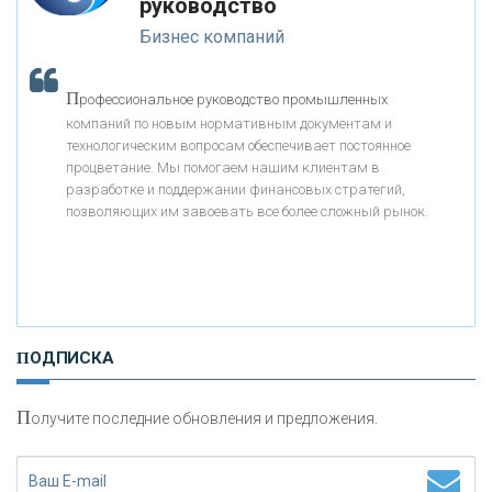
руководство
«ГАЗПРОМБАНК»
Бизнес компаний
«МОСКОВСКИЙ КРЕДИТНЫЙ БАНК»
П
рофессиональное руководство промышленных
компаний по новым нормативным документам и
«АБСОЛЮТ БАНК»
технологическим вопросам обеспечивает постоянное
процветание. Мы помогаем нашим клиентам в
разработке и поддержании финансовых стратегий,
«БАНК ВОЗРОЖДЕНИЕ»
позволяющих им завоевать все более сложный рынок.
АО «КРЕДИТ ЕВРОПА БАНК»
«ТАТФОНДБАНК»
ПОДПИСКА
«РОССИЙСКИЙ КАПИТАЛ»
П
олучите последние обновления и предложения.
«НАЦИОНАЛЬНЫЙ КЛИРИНГОВЫЙ ЦЕНТР»