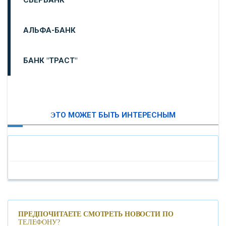
АЛЬФА-БАНК
БАНК "ТРАСТ"
ВТБ24
ЭТО МОЖЕТ БЫТЬ ИНТЕРЕСНЫМ
«МОСКОВСКИЙ ИНДУСТРИАЛЬНЫЙ БАНК»
«ПАО МОСОБЛБАНК»
«БАНК САНКТ-ПЕТЕРБУРГ»
«ПРОМСВЯЗЬБАНК»
ПРЕДПОЧИТАЕТЕ СМОТРЕТЬ НОВОСТИ ПО
ТЕЛЕФОНУ?