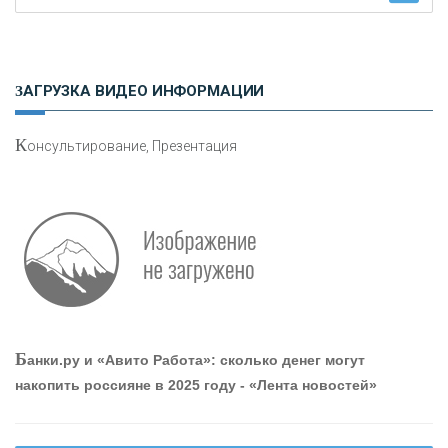
«ФК ОТКРЫТИЕ»
ЗАГРУЗКА ВИДЕО ИНФОРМАЦИИ
«ЗАПСИБКОМБАНК»
К
онсультирование, Презентация
«РОСЕВРОБАНК»
«ПРЕСС-СЛУЖБА ВТБ24»
«АВТОГРАДБАНК»
«ПРОМРЕГИОНБАНК»
Б
анки.ру и «Авито Работа»: сколько денег могут
накопить россияне в 2025 году - «Лента новостей»
ОНАС