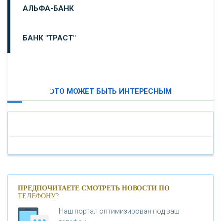
АЛЬФА-БАНК
БАНК "ТРАСТ"
ВТБ24
ЭТО МОЖЕТ БЫТЬ ИНТЕРЕСНЫМ
«МОСКОВСКИЙ ИНДУСТРИАЛЬНЫЙ БАНК»
«ПАО МОСОБЛБАНК»
«БАНК САНКТ-ПЕТЕРБУРГ»
«ПРОМСВЯЗЬБАНК»
ПРЕДПОЧИТАЕТЕ СМОТРЕТЬ НОВОСТИ ПО
ТЕЛЕФОНУ?
Наш портал оптимизирован под ваш
«НОВИКОМБАНК»