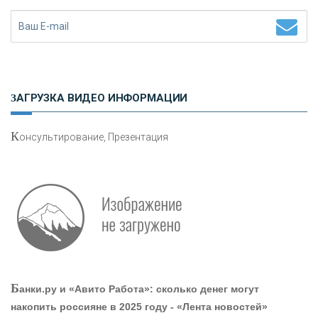
«ЗАПСИБКОМБАНК»
«РОСЕВРОБАНК»
ЗАГРУЗКА ВИДЕО ИНФОРМАЦИИ
«ПРЕСС-СЛУЖБА ВТБ24»
К
онсультирование, Презентация
«АВТОГРАДБАНК»
«ПРОМРЕГИОНБАНК»
ОНАС
Б
анки.ру и «Авито Работа»: сколько денег могут
КОНТАКТЫ
накопить россияне в 2025 году - «Лента новостей»