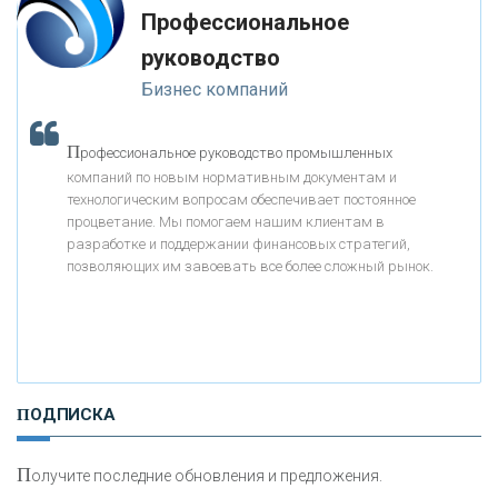
дал.
Профессиональное
«МОСКОВСКИЙ КРЕДИТНЫЙ БАНК»
-- Люблю давать советы и очень не люблю, когда их дают мне.
руководство
Бизнес компаний
«АБСОЛЮТ БАНК»
П
рофессиональное руководство промышленных
«БАНК ВОЗРОЖДЕНИЕ»
компаний по новым нормативным документам и
технологическим вопросам обеспечивает постоянное
АО «КРЕДИТ ЕВРОПА БАНК»
процветание. Мы помогаем нашим клиентам в
разработке и поддержании финансовых стратегий,
позволяющих им завоевать все более сложный рынок.
«ТАТФОНДБАНК»
«РОССИЙСКИЙ КАПИТАЛ»
ПОДПИСКА
«НАЦИОНАЛЬНЫЙ КЛИРИНГОВЫЙ ЦЕНТР»
П
олучите последние обновления и предложения.
«ФК ОТКРЫТИЕ»