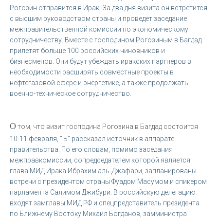
Рогозин отправится в Ирак. За два дня визита он встретится
с высшим руководством страны и проведет заседание
межправительственной комиссии по экономическому
сотрудничеству. Вместе с господином Рогозиным в Багдад
прилетят больше 100 российских чиновников и
бизнесменов. Они будут убеждать иракских партнеров в
необходимости расширять совместные проекты в
нефтегазовой сфере и энергетике, а также продолжать
военно-техническое сотрудничество.
О
том, что визит господина Рогозина в Багдад состоится
10-11 февраля, "Ъ" рассказал источник в аппарате
правительства. По его словам, помимо заседания
межправкомиссии, сопредседателем которой является
глава МИД Ирака Ибрахим аль-Джафари, запланированы
встречи с президентом страны Фуадом Масумом и спикером
парламента Салимом Джибури. В российскую делегацию
входят замглавы МИД РФ и спецпредставитель президента
по Ближнему Востоку Михаил Богданов, замминистра