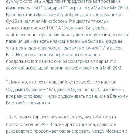
сумму около $4,2 млрд: пакет предусматривал поставки
комплексов ПВО "Панцирь-С1", вертолетов Ми-35 и Ми-28НЭ.
Впоследствии Ирак также приобрел девять штурмовиков
Су-25 из наличия Минобороны РФ, десять тяжелых
огнеметных систем ТОС-1А "Буратино". Багдад был
заинтересован в дальнейших закупках вооружений, но из-за
падения цен на нефть иракские военные были вынуждены
ужаться в своих запросах, говорит источник "Ъ" в сфере
ВТС. Но, по его словам, переговоры все равно
продолжаются: сейчас они рассматривают вариант с
закупкой небольшой партии истребителей типа МиГ-29М.
"П
онятно, что тех отношений, которые были у нас при
Саддаме (Хусейне.— "Ъ"), уже не будет, но на сближение мы
все равно пойдем — нужно удерживать позиции на Ближнем
Востоке",— заявил он.
П
о словам старшего научного сотрудника Института
востоковедения РАН Владимира Сотникова, иракское
руководство продолжает балансировать между Москвой и