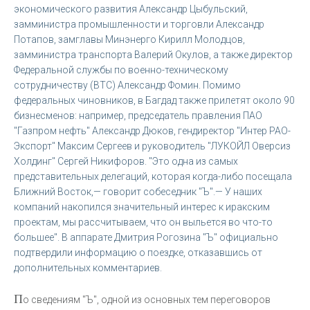
экономического развития Александр Цыбульский,
замминистра промышленности и торговли Александр
Потапов, замглавы Минэнерго Кирилл Молодцов,
замминистра транспорта Валерий Окулов, а также директор
Федеральной службы по военно-техническому
сотрудничеству (ВТС) Александр Фомин. Помимо
федеральных чиновников, в Багдад также прилетят около 90
бизнесменов: например, председатель правления ПАО
"Газпром нефть" Александр Дюков, гендиректор "Интер РАО-
Экспорт" Максим Сергеев и руководитель "ЛУКОЙЛ Оверсиз
Холдинг" Сергей Никифоров. "Это одна из самых
представительных делегаций, которая когда-либо посещала
Ближний Восток,— говорит собеседник "Ъ".— У наших
компаний накопился значительный интерес к иракским
проектам, мы рассчитываем, что он выльется во что-то
большее". В аппарате Дмитрия Рогозина "Ъ" официально
подтвердили информацию о поездке, отказавшись от
дополнительных комментариев.
П
о сведениям "Ъ", одной из основных тем переговоров