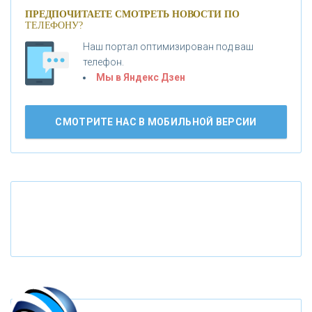
ПРЕДПОЧИТАЕТЕ СМОТРЕТЬ НОВОСТИ ПО
ТЕЛЕФОНУ?
«АБСОЛЮТ БАНК»
Наш портал оптимизирован под ваш
телефон.
Б
«БАНК ВОЗРОЖДЕНИЕ»
анки.ру обновил логотип впервые за 19 лет -
Мы в Яндекс Дзен
«Лента новостей»
АО «КРЕДИТ ЕВРОПА БАНК»
СМОТРИТЕ НАС В МОБИЛЬНОЙ ВЕРСИИ
«ТАТФОНДБАНК»
«РОССИЙСКИЙ КАПИТАЛ»
«НАЦИОНАЛЬНЫЙ КЛИРИНГОВЫЙ ЦЕНТР»
«ФК ОТКРЫТИЕ»