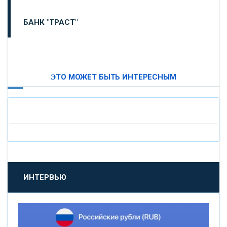
БАНК "ТРАСТ"
ВТБ24
ЭТО МОЖЕТ БЫТЬ ИНТЕРЕСНЫМ
«МОСКОВСКИЙ ИНДУСТРИАЛЬНЫЙ БАНК»
«ПАО МОСОБЛБАНК»
«БАНК САНКТ-ПЕТЕРБУРГ»
«ПРОМСВЯЗЬБАНК»
ИНТЕРВЬЮ
«НОВИКОМБАНК»