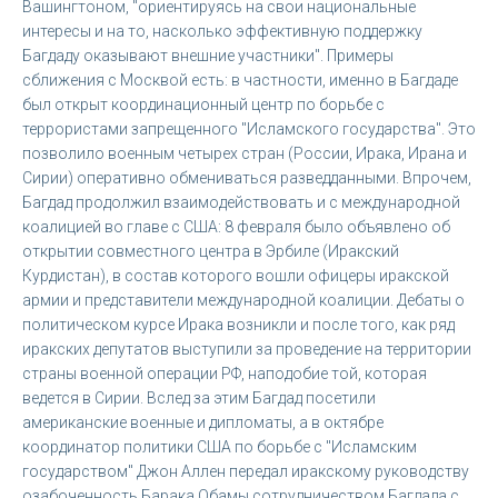
Вашингтоном, "ориентируясь на свои национальные
интересы и на то, насколько эффективную поддержку
Багдаду оказывают внешние участники". Примеры
сближения с Москвой есть: в частности, именно в Багдаде
был открыт координационный центр по борьбе с
террористами запрещенного "Исламского государства". Это
позволило военным четырех стран (России, Ирака, Ирана и
Сирии) оперативно обмениваться разведданными. Впрочем,
Багдад продолжил взаимодействовать и с международной
коалицией во главе с США: 8 февраля было объявлено об
открытии совместного центра в Эрбиле (Иракский
Курдистан), в состав которого вошли офицеры иракской
армии и представители международной коалиции. Дебаты о
политическом курсе Ирака возникли и после того, как ряд
иракских депутатов выступили за проведение на территории
страны военной операции РФ, наподобие той, которая
ведется в Сирии. Вслед за этим Багдад посетили
американские военные и дипломаты, а в октябре
координатор политики США по борьбе с "Исламским
государством" Джон Аллен передал иракскому руководству
озабоченность Барака Обамы сотрудничеством Багдада с