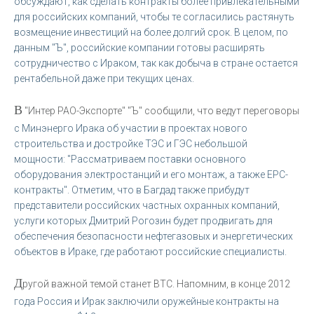
обсуждают, как сделать контракты более привлекательными
для российских компаний, чтобы те согласились растянуть
возмещение инвестиций на более долгий срок. В целом, по
данным "Ъ", российские компании готовы расширять
сотрудничество с Ираком, так как добыча в стране остается
рентабельной даже при текущих ценах.
В
"Интер РАО-Экспорте" "Ъ" сообщили, что ведут переговоры
с Минэнерго Ирака об участии в проектах нового
строительства и достройке ТЭС и ГЭС небольшой
мощности: "Рассматриваем поставки основного
оборудования электростанций и его монтаж, а также EPC-
контракты". Отметим, что в Багдад также прибудут
представители российских частных охранных компаний,
услуги которых Дмитрий Рогозин будет продвигать для
обеспечения безопасности нефтегазовых и энергетических
объектов в Ираке, где работают российские специалисты.
Д
ругой важной темой станет ВТС. Напомним, в конце 2012
года Россия и Ирак заключили оружейные контракты на