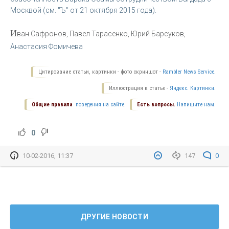
Москвой (см. "Ъ" от 21 октября 2015 года).
И
ван Сафронов, Павел Тарасенко, Юрий Барсуков,
Анастасия Фомичева
Цитирование статьи, картинки - фото скриншот -
Rambler News Service.
Иллюстрация к статье -
Яндекс. Картинки.
Общие правила
поведения на сайте.
Есть вопросы.
Напишите нам.
0
10-02-2016, 11:37
147
0
ДРУГИЕ НОВОСТИ