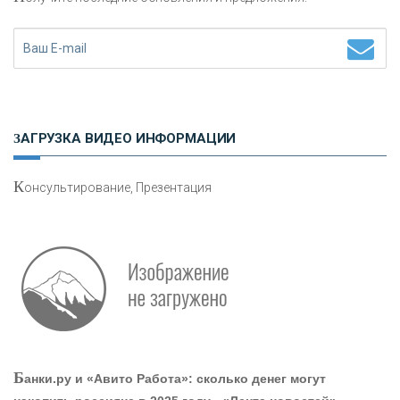
Н
етворкинг для предпринимателей
ЗАГРУЗКА ВИДЕО ИНФОРМАЦИИ
К
онсультирование, Презентация
О
шибки при покупке подержанного авто
Р
абота мечты. Что банки делают для того, чтобы
Б
анки.ру и «Авито Работа»: сколько денег могут
привлечь и удержать персонал - «Интервью»