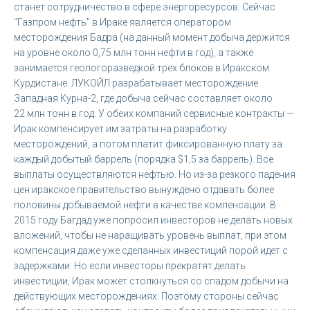
станет сотрудничество в сфере энергоресурсов. Сейчас
"Газпром нефть" в Ираке является оператором
месторождения Бадра (на данный момент добыча держится
на уровне около 0,75 млн тонн нефти в год), а также
занимается геологоразведкой трех блоков в Иракском
Курдистане. ЛУКОЙЛ разрабатывает месторождение
Западная Курна-2, где добыча сейчас составляет около
22 млн тонн в год. У обеих компаний сервисные контракты —
Ирак компенсирует им затраты на разработку
месторождений, а потом платит фиксированную плату за
каждый добытый баррель (порядка $1,5 за баррель). Все
выплаты осуществляются нефтью. Но из-за резкого падения
цен иракское правительство вынуждено отдавать более
половины добываемой нефти в качестве компенсации. В
2015 году Багдад уже попросил инвесторов не делать новых
вложений, чтобы не наращивать уровень выплат, при этом
компенсация даже уже сделанных инвестиций порой идет с
задержками. Но если инвесторы прекратят делать
инвестиции, Ирак может столкнуться со спадом добычи на
действующих месторождениях. Поэтому стороны сейчас