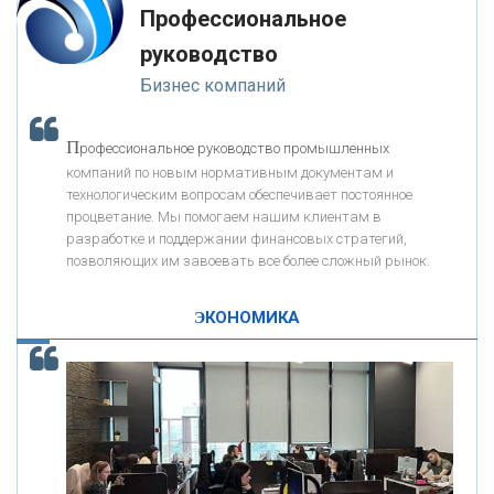
Профессиональное
«ЗАПСИБКОМБАНК»
руководство
Бизнес компаний
«РОСЕВРОБАНК»
П
рофессиональное руководство промышленных
«ПРЕСС-СЛУЖБА ВТБ24»
компаний по новым нормативным документам и
технологическим вопросам обеспечивает постоянное
процветание. Мы помогаем нашим клиентам в
«АВТОГРАДБАНК»
разработке и поддержании финансовых стратегий,
позволяющих им завоевать все более сложный рынок.
К
ак Система быстрых платежей за пять лет
«ПРОМРЕГИОНБАНК»
изменила финансовый рынок - «Интервью»
ЭКОНОМИКА
ОНАС
КОНТАКТЫ