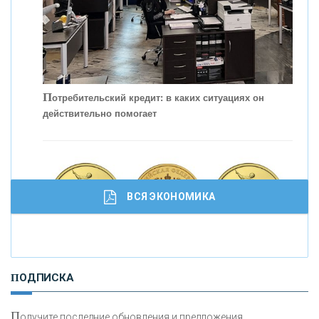
П
отребительский кредит: в каких ситуациях он
действительно помогает
С
корость - один из главных трендов в
кредитовании бизнеса - «Интервью»
ВСЯ ЭКОНОМИКА
И
нвестиционные золотые монеты как средство
ПОДПИСКА
сохранения и увеличения капитала
П
олучите последние обновления и предложения.