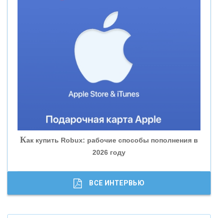
«СМП БАНК»
«ВНЕШПРОМБАНК»
«БАНК ЮГРА»
«БАНК ГЛОБЭКС»
«СОВКОМБАНК»
К
ак купить Robux: рабочие способы пополнения в
2026 году
«ТРАСТ»
«ГАЗПРОМБАНК»
ВСЕ ИНТЕРВЬЮ
«МОСКОВСКИЙ КРЕДИТНЫЙ БАНК»