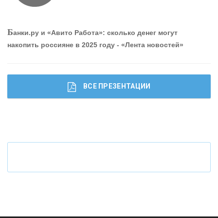
О
шибки при покупке подержанного авто
Б
анки.ру и «Авито Работа»: сколько денег могут
накопить россияне в 2025 году - «Лента новостей»
ВСЕ ПРЕЗЕНТАЦИИ
Ч
то будет с наличными деньгами при цифровом
рубле