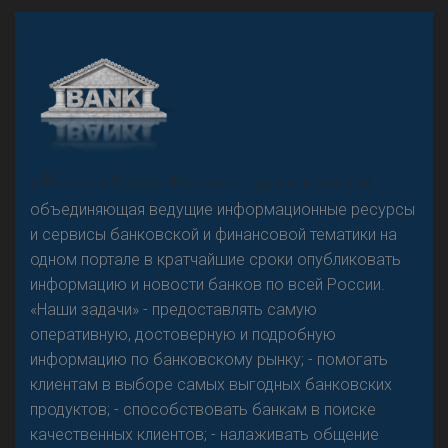
А
двокат it
Р
езкого разворота на рынке автокредитов не
«Н
овости Банков России» – группа компаний,
предвидится - «Интервью»
объединяющая ведущие информационные ресурсы
и сервисы банковской и финансовой тематики на
одном портале в кратчайшие сроки опубликовать
информацию и новости банков по всей России.
«Наши задачи» - предоставлять самую
оперативную, достоверную и подробную
информацию по банковскому рынку; - помогать
клиентам в выборе самых выгодных банковских
продуктов; - способствовать банкам в поиске
качественных клиентов; - налаживать общение