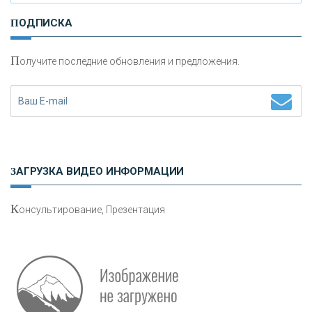
И
нвестиционные золотые монеты как средство
ПОДПИСКА
сохранения и увеличения капитала
П
олучите последние обновления и предложения.
Н
етворкинг для предпринимателей
ЗАГРУЗКА ВИДЕО ИНФОРМАЦИИ
К
онсультирование, Презентация
Р
абота мечты. Что банки делают для того, чтобы
привлечь и удержать персонал - «Интервью»