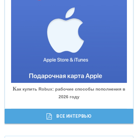
«СМП БАНК»
«ВНЕШПРОМБАНК»
«БАНК ЮГРА»
«БАНК ГЛОБЭКС»
«СОВКОМБАНК»
К
ак купить Robux: рабочие способы пополнения в
2026 году
«ТРАСТ»
«ГАЗПРОМБАНК»
ВСЕ ИНТЕРВЬЮ
«МОСКОВСКИЙ КРЕДИТНЫЙ БАНК»