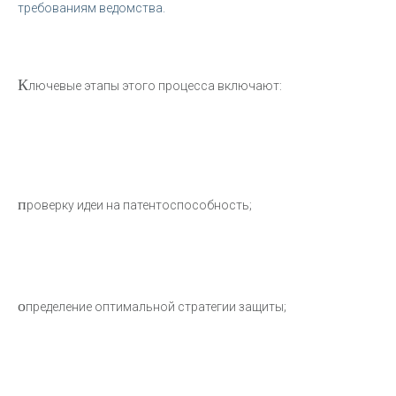
требованиям ведомства.
К
лючевые этапы этого процесса включают:
п
роверку идеи на патентоспособность;
о
пределение оптимальной стратегии защиты;