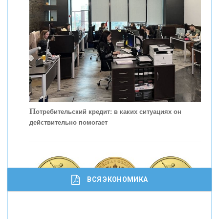
С
корость - один из главных трендов в
кредитовании бизнеса - «Интервью»
П
отребительский кредит: в каких ситуациях он
действительно помогает
ВСЯ ЭКОНОМИКА