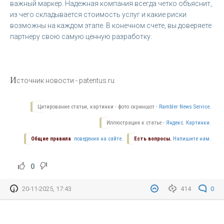
важный маркер. Надежная компания всегда четко объяснит,
из чего складывается стоимость услуг и какие риски
возможны на каждом этапе. В конечном счете, вы доверяете
партнеру свою самую ценную разработку.
И
сточник новости - patentus.ru
Цитирование статьи, картинки - фото скриншот -
Rambler News Service.
Иллюстрация к статье -
Яндекс. Картинки.
Общие правила
поведения на сайте.
Есть вопросы.
Напишите нам.
0
20-11-2025, 17:43
414
0