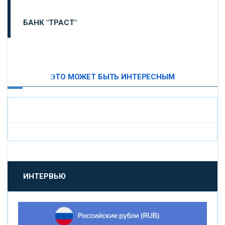
БАНК "ТРАСТ"
ВТБ24
ЭТО МОЖЕТ БЫТЬ ИНТЕРЕСНЫМ
«МОСКОВСКИЙ ИНДУСТРИАЛЬНЫЙ БАНК»
«ПАО МОСОБЛБАНК»
«БАНК САНКТ-ПЕТЕРБУРГ»
«ПРОМСВЯЗЬБАНК»
ИНТЕРВЬЮ
«НОВИКОМБАНК»