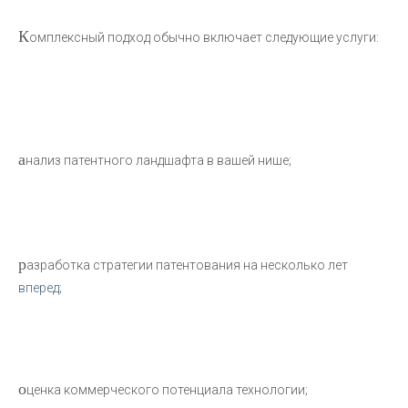
К
омплексный подход обычно включает следующие услуги:
а
нализ патентного ландшафта в вашей нише;
р
азработка стратегии патентования на несколько лет
вперед;
о
ценка коммерческого потенциала технологии;