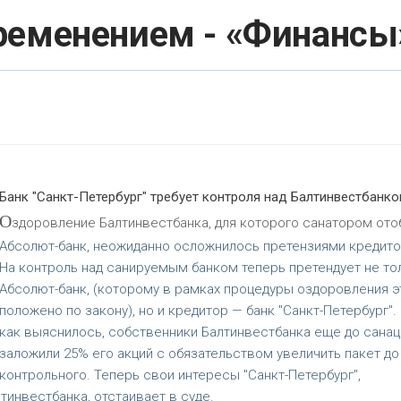
ременением - «Финансы
Банк "Санкт-Петербург" требует контроля над Балтинвестбанк
О
здоровление Балтинвестбанка, для которого санатором ото
Абсолют-банк, неожиданно осложнилось претензиями кредито
На контроль над санируемым банком теперь претендует не то
Абсолют-банк, (которому в рамках процедуры оздоровления э
положено по закону), но и кредитор — банк "Санкт-Петербург". 
как выяснилось, собственники Балтинвестбанка еще до санац
заложили 25% его акций с обязательством увеличить пакет до
контрольного. Теперь свои интересы "Санкт-Петербург",
инвестбанка, отстаивает в суде.