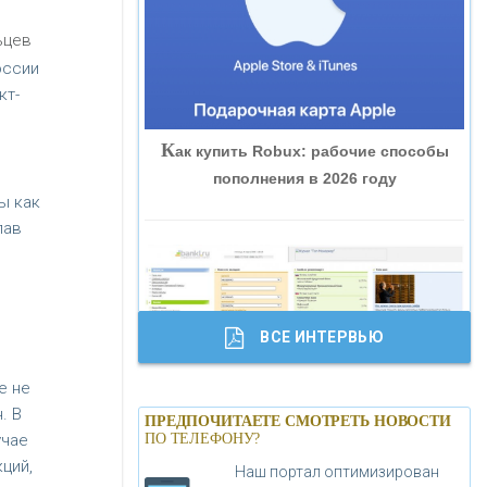
«ВНЕШПРОМБАНК»
ьцев
оссии
«БАНК ЮГРА»
кт-
К
ак купить Robux: рабочие способы
«БАНК ГЛОБЭКС»
пополнения в 2026 году
ы как
«СОВКОМБАНК»
лав
«ТРАСТ»
ВСЕ ИНТЕРВЬЮ
«ГАЗПРОМБАНК»
е не
Б
анки.ру обновил логотип впервые за
. В
«МОСКОВСКИЙ КРЕДИТНЫЙ
ПРЕДПОЧИТАЕТЕ СМОТРЕТЬ НОВОСТИ
19 лет - «Лента новостей»
ПО ТЕЛЕФОНУ?
учае
БАНК»
ций,
Наш портал оптимизирован