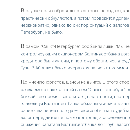
В
случае если добровольно контроль не отдают, кап
практически обнуляются, а потом проводится допэм
неоднократно, однако до сих пор ситуаций с залогов
Петербург", не было.
В
самом "Санкт-Петербурге" сообщили лишь: "Мы не
контролирующим акционером Балтинвестбанка долже
кредитора были учтены, и поэтому обратились в суд"
Гузь. В Абсолют-банке вчера отказались от коммен
П
о мнению юристов, шансы на выигрыш этого спора,
ожидаемого пакета акций в нем "Санкт-Петербург" вс
ближайшее время. Так считает, в частности, партнер
владельцы Балтинвестбанка обязаны увеличить зало
ранее чем через полгода — такова обычная судебная 
залог передается не право контроля, а определенн
снижения капитала Балтинвестбанка до 1 руб. зало