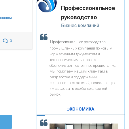
«Интервью»
-- Лучшее, что можно сделать с хорошим советом, это
«ЗАПСИБКОМБАНК»
Профессиональное
пропустить его мимо ушей. Он никогда не бывает
полезен никому, кроме того, кто его дал.
руководство
инансы
-- Люблю давать советы и очень не люблю, когда их
«РОСЕВРОБАНК»
Бизнес компаний
дают мне.
«ПРЕСС-СЛУЖБА ВТБ24»
0
П
рофессиональное руководство
промышленных компаний по новым
нормативным документам и
«АВТОГРАДБАНК»
технологическим вопросам
обеспечивает постоянное процветание.
Мы помогаем нашим клиентам в
«ПРОМРЕГИОНБАНК»
разработке и поддержании
финансовых стратегий, позволяющих
им завоевать все более сложный
С
корость - один из главных трендов в
ОНАС
рынок.
кредитовании бизнеса - «Интервью»
КОНТАКТЫ
ЭКОНОМИКА