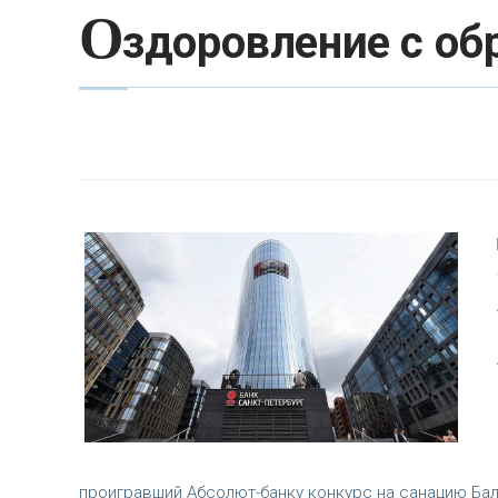
О
здоровление с об
проигравший Абсолют-банку конкурс на санацию Балт