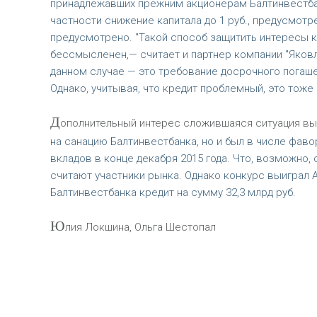
принадлежавших прежним акционерам Балтинвестбан
частности снижение капитала до 1 руб., предусмотр
предусмотрено. "Такой способ защитить интересы к
бессмысленен,— считает и партнер компании "Яков
данном случае — это требование досрочного погаше
Однако, учитывая, что кредит проблемный, это тоже
Д
ополнительный интерес сложившаяся ситуация выз
на санацию Балтинвестбанка, но и был в числе фав
вкладов в конце декабря 2015 года. Что, возможно,
считают участники рынка. Однако конкурс выиграл 
Балтинвестбанка кредит на сумму 32,3 млрд руб.
Ю
лия Локшина, Ольга Шестопал