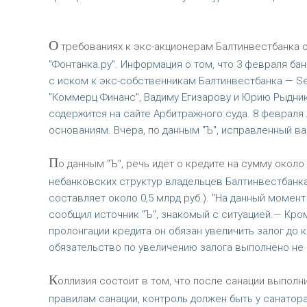
О
требованиях к экс-акционерам Балтинвестбанка о
"Фонтанка.ру". Информация о том, что 3 февраля ба
с иском к экс-собственникам Балтинвестбанка — Seol
"Коммерц Финанс", Вадиму Егизарову и Юрию Рыдник
содержится на сайте Арбитражного суда. 8 феврал
основаниям. Вчера, по данным "Ъ", исправленный ва
П
о данным "Ъ", речь идет о кредите на сумму около
небанковских структур владельцев Балтинвестбанка
составляет около 0,5 млрд руб.). "На данный момент
сообщил источник "Ъ", знакомый с ситуацией.— Кром
пролонгации кредита он обязан увеличить залог до к
обязательство по увеличению залога выполнено не б
К
оллизия состоит в том, что после санации выпол
правилам санации, контроль должен быть у санатора