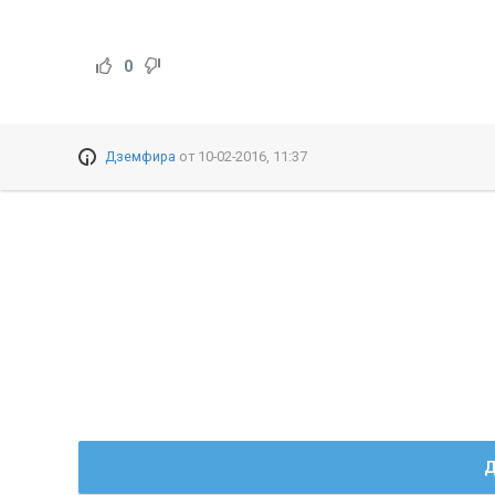
0
Дземфира
от
10-02-2016, 11:37
Д