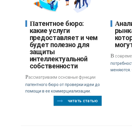
Патентное бюро:
Аналитика и обзор
какие услуги
рынк
предоставляет и чем
кото
будет полезно для
могу
защиты
В
совреме
интеллектуальной
потребнос
собственности
меняются.
Р
ассматриваем основные функции
патентного бюро от проверки идеи до
помощи в ее коммерциализации.
читать статью