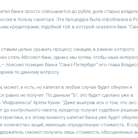
итал банка просто списывается до рубля, доли старых владел
иссия в пользу санатора. Эта процедура была опробована в Р
ыми кредиторами, подобной той, в которой оказался банк "Сан
 ставим целью срывать процесс санации, в рамках которого
н стать Абсолют-банк, однако мы хотим, чтобы наши интерес
,— пояснил позицию банка "Санкт-Петербург" его глава Владис
тариев по данному вопросу.
 может, и есть, но капитал в любом случае будет обнулен и
е равно не получит. По данным "Ъ", это будет сделано уже в
 "Инфралекса" Артем Кукин: "Даже выиграв иск о том, что экс-
г до контрольного пакета, кредитор получит судебное решени
практика, а к этому моменту капитал банка уже будет обнулен
ое количество акций, имеющих определенную стоимость. В сл
годержатель сможет получить лишь стоимость обесцененных ак