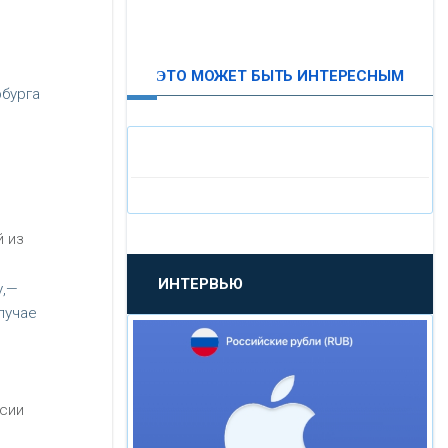
ВТБ24
ЭТО МОЖЕТ БЫТЬ ИНТЕРЕСНЫМ
«МОСКОВСКИЙ
рбурга
ИНДУСТРИАЛЬНЫЙ БАНК»
«ПАО МОСОБЛБАНК»
«БАНК САНКТ-ПЕТЕРБУРГ»
й из
ИНТЕРВЬЮ
у,—
«ПРОМСВЯЗЬБАНК»
лучае
«НОВИКОМБАНК»
ссии
«СМП БАНК»