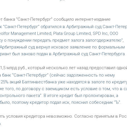
т банка "Санкт-Петербург" сообщило интернет-издание
нк "Санкт-Петербург" обратился в Арбитражный суд Санкт-Пете
for Management Limited, Plata Group Limited, SPD Inc, ООО
у о понуждении передать предмет залога залогодержателю",
я Арбитражный суд вернул исковое заявление по формальным
риант был заново подан в Арбитражный суд Санкт-Петербурга.
 1,5 млрд руб., который несколько лет назад предоставил одно
 банк "Санкт-Петербург" (сейчас задолженность по нему
 25% акций Балтинвестбанка уже находятся в залоге по кредит
е того, по договору с заемщиком есть условие о том, что в с
онтрольного пакета". В итоге кредит был пролонгирован, а
ыло, поэтому кредитор подал иск, пояснил собеседник "Ъ".
нить условия кредитора невозможно. Согласно принятым в Ро
.