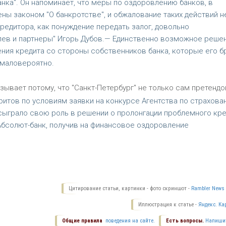
ка". Он напоминает, что меры по оздоровлению банков, в
ены законом "О банкротстве", и обжалование таких действий н
редитора, как понуждение передать залог, довольно
лев и партнеры" Игорь Дубов.— Единственно возможное реше
ния кредита со стороны собственников банка, которые его бр
 маловероятно.
ывает потому, что "Санкт-Петербург" не только сам претендо
оритов по условиям заявки на конкурсе Агентства по страхова
 сыграло свою роль в решении о пролонгации проблемного кре
Абсолют-банк, получив на финансовое оздоровление
Цитирование статьи, картинки - фото скриншот -
Rambler News 
Иллюстрация к статье -
Яндекс. Ка
Общие правила
поведения на сайте.
Есть вопросы.
Напиши