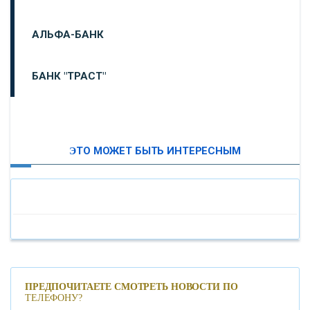
АЛЬФА-БАНК
БАНК "ТРАСТ"
ВТБ24
ЭТО МОЖЕТ БЫТЬ ИНТЕРЕСНЫМ
«МОСКОВСКИЙ ИНДУСТРИАЛЬНЫЙ БАНК»
«ПАО МОСОБЛБАНК»
«БАНК САНКТ-ПЕТЕРБУРГ»
«ПРОМСВЯЗЬБАНК»
ПРЕДПОЧИТАЕТЕ СМОТРЕТЬ НОВОСТИ ПО
ТЕЛЕФОНУ?