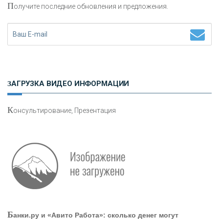
П
олучите последние обновления и предложения.
«ФК ОТКРЫТИЕ»
«ЗАПСИБКОМБАНК»
«РОСЕВРОБАНК»
ЗАГРУЗКА ВИДЕО ИНФОРМАЦИИ
«ПРЕСС-СЛУЖБА ВТБ24»
К
онсультирование, Презентация
«АВТОГРАДБАНК»
«ПРОМРЕГИОНБАНК»
ОНАС
Б
анки.ру и «Авито Работа»: сколько денег могут
КОНТАКТЫ