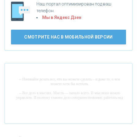
Наш портал оптимизирован под ваш
«НОВИКОМБАНК»
телефон.
Мы в Яндекс Дзен
«СМП БАНК»
СМОТРИТЕ НАС В МОБИЛЬНОЙ ВЕРСИИ
«ВНЕШПРОМБАНК»
«БАНК ЮГРА»
-- Начинайте делать все, что вы можете сделать – и даже то, о чем
«БАНК ГЛОБЭКС»
можете хотя бы мечтать.
-- Все дело в мыслях. Мысль — начало всего. И мыслями можно
управлять. И поэтому главное дело совершенствования: работать над
«СОВКОМБАНК»
мыслями.
-- Идите уверенно по направлению к мечте. Живите той жизнью,
которую вы сами себе придумали.
«ТРАСТ»
-- Самое большое богатство — это ум. Самая большая нищета —
глупость. Из всех страхов самый пугающий — самолюбование.
«ГАЗПРОМБАНК»