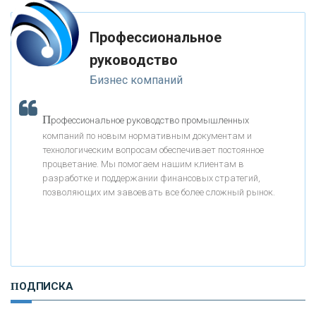
-- Лучшее, что можно сделать с хорошим советом, это пропустить его
мимо ушей. Он никогда не бывает полезен никому, кроме того, кто его
дал.
Профессиональное
«МОСКОВСКИЙ КРЕДИТНЫЙ БАНК»
-- Люблю давать советы и очень не люблю, когда их дают мне.
руководство
Бизнес компаний
«АБСОЛЮТ БАНК»
П
рофессиональное руководство промышленных
«БАНК ВОЗРОЖДЕНИЕ»
компаний по новым нормативным документам и
технологическим вопросам обеспечивает постоянное
АО «КРЕДИТ ЕВРОПА БАНК»
процветание. Мы помогаем нашим клиентам в
разработке и поддержании финансовых стратегий,
позволяющих им завоевать все более сложный рынок.
«ТАТФОНДБАНК»
«РОССИЙСКИЙ КАПИТАЛ»
ПОДПИСКА
«НАЦИОНАЛЬНЫЙ КЛИРИНГОВЫЙ ЦЕНТР»