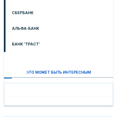
СБЕРБАНК
АЛЬФА-БАНК
БАНК "ТРАСТ"
ВТБ24
ЭТО МОЖЕТ БЫТЬ ИНТЕРЕСНЫМ
«МОСКОВСКИЙ ИНДУСТРИАЛЬНЫЙ БАНК»
«ПАО МОСОБЛБАНК»
«БАНК САНКТ-ПЕТЕРБУРГ»