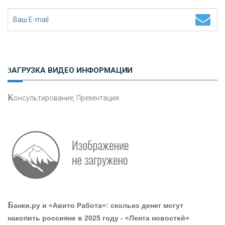
«НАЦИОНАЛЬНЫЙ КЛИРИНГОВЫЙ ЦЕНТР»
«ФК ОТКРЫТИЕ»
ЗАГРУЗКА ВИДЕО ИНФОРМАЦИИ
«ЗАПСИБКОМБАНК»
К
онсультирование, Презентация
«РОСЕВРОБАНК»
«ПРЕСС-СЛУЖБА ВТБ24»
«АВТОГРАДБАНК»
«ПРОМРЕГИОНБАНК»
Б
анки.ру и «Авито Работа»: сколько денег могут
накопить россияне в 2025 году - «Лента новостей»
ОНАС