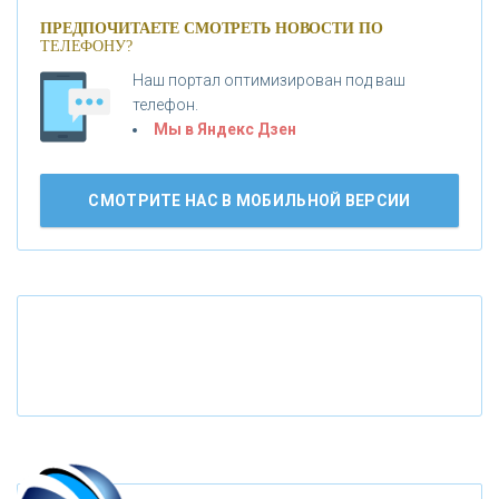
«ПРОМСВЯЗЬБАНК»
ПРЕДПОЧИТАЕТЕ СМОТРЕТЬ НОВОСТИ ПО
ТЕЛЕФОНУ?
Наш портал оптимизирован под ваш
«НОВИКОМБАНК»
телефон.
Мы в Яндекс Дзен
«СМП БАНК»
СМОТРИТЕ НАС В МОБИЛЬНОЙ ВЕРСИИ
«ВНЕШПРОМБАНК»
«БАНК ЮГРА»
«БАНК ГЛОБЭКС»
«СОВКОМБАНК»
«ТРАСТ»