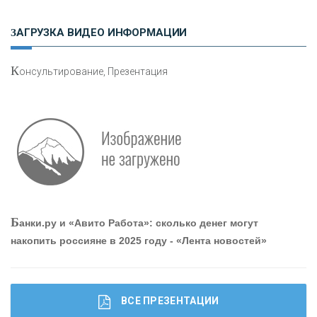
Н
етворкинг для предпринимателей
ЗАГРУЗКА ВИДЕО ИНФОРМАЦИИ
К
онсультирование, Презентация
О
шибки при покупке подержанного авто
Р
абота мечты. Что банки делают для того, чтобы
Б
анки.ру и «Авито Работа»: сколько денег могут
привлечь и удержать персонал - «Интервью»
накопить россияне в 2025 году - «Лента новостей»
ВСЕ ПРЕЗЕНТАЦИИ