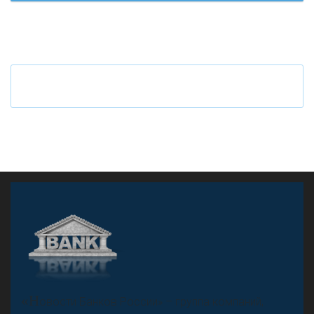
Ч
то будет с наличными деньгами при цифровом
рубле
А
двокат it
«Н
овости Банков России» – группа компаний,