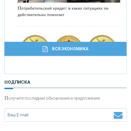
П
отребительский кредит: в каких ситуациях он
действительно помогает
С
корость - один из главных трендов в
кредитовании бизнеса - «Интервью»
ВСЯ ЭКОНОМИКА
И
нвестиционные золотые монеты как средство
ПОДПИСКА
сохранения и увеличения капитала
П
олучите последние обновления и предложения.