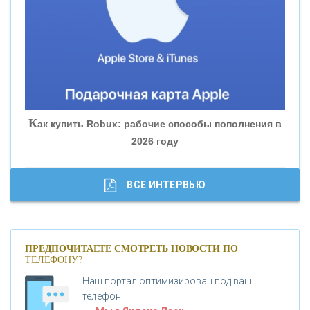
«БАНК ЮГРА»
«БАНК ГЛОБЭКС»
«СОВКОМБАНК»
К
ак купить Robux: рабочие способы пополнения в
2026 году
«ТРАСТ»
«ГАЗПРОМБАНК»
ВСЕ ИНТЕРВЬЮ
«МОСКОВСКИЙ КРЕДИТНЫЙ БАНК»
ПРЕДПОЧИТАЕТЕ СМОТРЕТЬ НОВОСТИ ПО
ТЕЛЕФОНУ?
«АБСОЛЮТ БАНК»
Наш портал оптимизирован под ваш
телефон.
Б
«БАНК ВОЗРОЖДЕНИЕ»
анки.ру обновил логотип впервые за 19 лет -