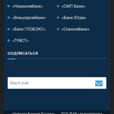
«Новикомбанк»
«СМП Банк»
«Внешпромбанк»
«Банк Югра»
«Банк ГЛОБЭКС»
«Совкомбанк»
«ТРАСТ»
ПОДПИСАТЬСЯ
П
олучить последние обновления и предложения.
«Новости Банков России»
→
2026
© Мы транслируем