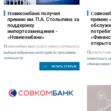
Новикомбанк получил
Совкомбанк стал лауреатом
премию им. П.А. Столыпина за
премии 
поддержку
обслужи
импортозамещения -
потреби
«Новикомбанк»
«Финанс
открыто
Н
овикомбанк ввел услугу самостоятельного
П
роекты Совк
выбора избранных категорий по программе
лояльности
клиентского с
«Финансовая 
читать статью