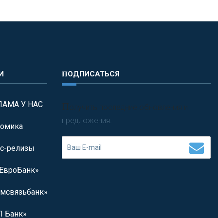
И
ПОДПИСАТЬСЯ
ЛАМА У НАС
П
олучить последние обновления и
предложения.
омика
с-релизы
ЕвроБанк»
мсвязьбанк»
 Банк»