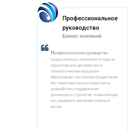
«СОВКОМБАНК»
Профессиональное
«ТРАСТ»
руководство
«ГАЗПРОМБАНК»
Бизнес компаний
П
«МОСКОВСКИЙ КРЕДИТНЫЙ
рофессиональное руководство
промышленных компаний по новым
БАНК»
нормативным документам и
технологическим вопросам
обеспечивает постоянное процветание.
«АБСОЛЮТ БАНК»
Мы помогаем нашим клиентам в
разработке и поддержании
финансовых стратегий, позволяющих
«БАНК ВОЗРОЖДЕНИЕ»
им завоевать все более сложный
рынок.
АО «КРЕДИТ ЕВРОПА БАНК»
«ТАТФОНДБАНК»