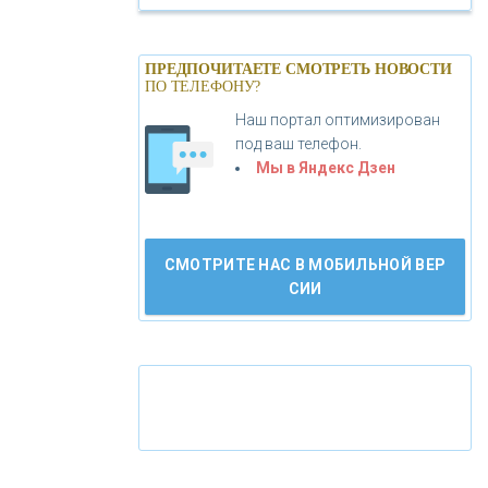
«БАНК САНКТ-ПЕТЕРБУРГ»
ПРЕДПОЧИТАЕТЕ СМОТРЕТЬ НОВОСТИ
ПО ТЕЛЕФОНУ?
«ПРОМСВЯЗЬБАНК»
Наш портал оптимизирован
под ваш телефон.
«НОВИКОМБАНК»
Мы в Яндекс Дзен
«СМП БАНК»
СМОТРИТЕ НАС В МОБИЛЬНОЙ ВЕР
СИИ
«ВНЕШПРОМБАНК»
«БАНК ЮГРА»
«БАНК ГЛОБЭКС»