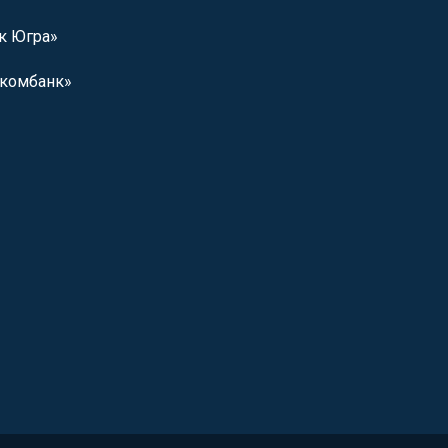
к Югра»
комбанк»