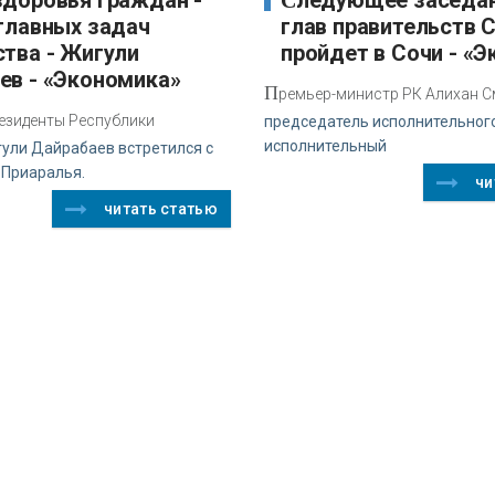
Следующее заседание совета
 главных задач
глав правительств 
ства - Жигули
пройдет в Сочи - «
ев - «Экономика»
П
ремьер-министр РК Алихан С
резиденты Республики
председатель исполнительного
исполнительный
ули Дайрабаев встретился с
 Приаралья.
чи
читать статью