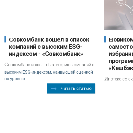
Совкомбанк вошел в список
Новикомбанк ввел услугу
компаний с высоким ESG-
самосто
индексом - «Совкомбанк»
избранн
програм
С
овкомбанк вошел в I категорию компаний с
«Кешбэк
высоким ESG-индексом, наивысшей оценкой
И
по уровню
потека со с
читать статью