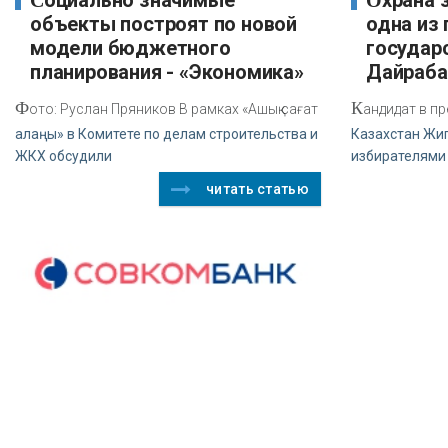
Социально значимые
Охрана здоровья граждан -
объекты построят по новой
одна из
модели бюджетного
государ
планирования - «Экономика»
Дайраба
Ф
К
ото: Руслан Пряников В рамках «Ашық сағат
андидат в п
алаңы» в Комитете по делам строительства и
Казахстан Жиг
ЖКХ обсудили
избирателями
читать статью