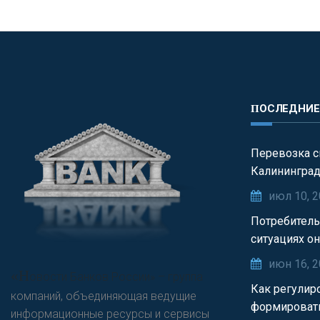
ПОСЛЕДНИ
Перевозка с
Калинингра
июл 10, 
Потребитель
ситуациях о
июн 16, 
«Н
овости Банков России» – группа
Как регулир
компаний, объединяющая ведущие
формироват
информационные ресурсы и сервисы