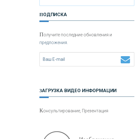
ПОДПИСКА
«РОССИЙСКИЙ КАПИТАЛ»
П
олучите последние обновления и
«НАЦИОНАЛЬНЫЙ
предложения.
КЛИРИНГОВЫЙ ЦЕНТР»
«ФК ОТКРЫТИЕ»
«ЗАПСИБКОМБАНК»
ЗАГРУЗКА ВИДЕО ИНФОРМАЦИИ
«РОСЕВРОБАНК»
К
онсультирование, Презентация
«ПРЕСС-СЛУЖБА ВТБ24»
«АВТОГРАДБАНК»