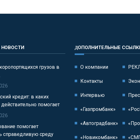
Е НОВОСТИ
ДОПОЛНИТЕЛЬНЫЕ ССЫЛК
коропортящихся грузов в
О компании
РЕК
д
Контакты
Экон
2026
Интервью
Прес
ский кредит: в каких
н действительно помогает
«Газпромбанк»
«Рос
2026
«Автоградбанк»
«Про
ование помогает
ь справедливую среду
«Новикомбанк»
«СМП