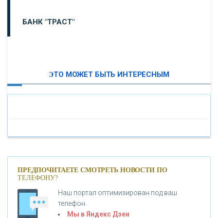
БАНК "ТРАСТ"
ВТБ24
ЭТО МОЖЕТ БЫТЬ ИНТЕРЕСНЫМ
«МОСКОВСКИЙ ИНДУСТРИАЛЬНЫЙ БАНК»
«ПАО МОСОБЛБАНК»
«БАНК САНКТ-ПЕТЕРБУРГ»
«ПРОМСВЯЗЬБАНК»
ПРЕДПОЧИТАЕТЕ СМОТРЕТЬ НОВОСТИ ПО
ТЕЛЕФОНУ?
Наш портал оптимизирован под ваш
«НОВИКОМБАНК»
телефон.
Мы в Яндекс Дзен