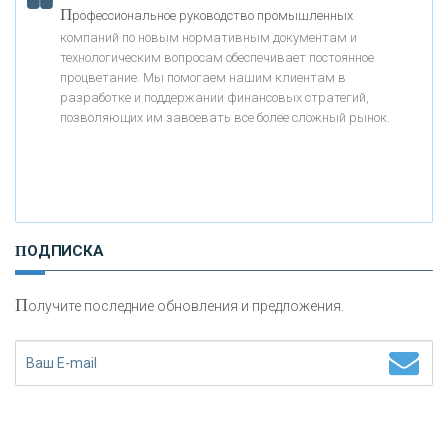
П
рофессиональное руководство промышленных
компаний по новым нормативным документам и
«АБСОЛЮТ БАНК»
технологическим вопросам обеспечивает постоянное
процветание. Мы помогаем нашим клиентам в
разработке и поддержании финансовых стратегий,
«БАНК ВОЗРОЖДЕНИЕ»
позволяющих им завоевать все более сложный рынок.
АО «КРЕДИТ ЕВРОПА БАНК»
«ТАТФОНДБАНК»
ПОДПИСКА
«РОССИЙСКИЙ КАПИТАЛ»
П
олучите последние обновления и предложения.
«НАЦИОНАЛЬНЫЙ КЛИРИНГОВЫЙ ЦЕНТР»
«ФК ОТКРЫТИЕ»