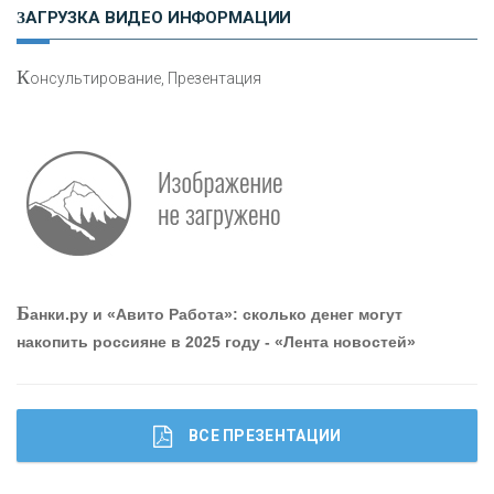
ЗАГРУЗКА ВИДЕО ИНФОРМАЦИИ
«ЗАПСИБКОМБАНК»
К
онсультирование, Презентация
«РОСЕВРОБАНК»
«ПРЕСС-СЛУЖБА ВТБ24»
«АВТОГРАДБАНК»
«ПРОМРЕГИОНБАНК»
Б
анки.ру и «Авито Работа»: сколько денег могут
накопить россияне в 2025 году - «Лента новостей»
ОНАС
КОНТАКТЫ
ВСЕ ПРЕЗЕНТАЦИИ