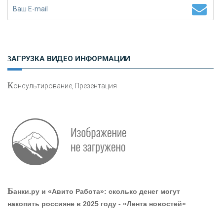
«ЗАПСИБКОМБАНК»
«РОСЕВРОБАНК»
ЗАГРУЗКА ВИДЕО ИНФОРМАЦИИ
«ПРЕСС-СЛУЖБА ВТБ24»
К
онсультирование, Презентация
«АВТОГРАДБАНК»
«ПРОМРЕГИОНБАНК»
ОНАС
Б
анки.ру и «Авито Работа»: сколько денег могут
КОНТАКТЫ
накопить россияне в 2025 году - «Лента новостей»