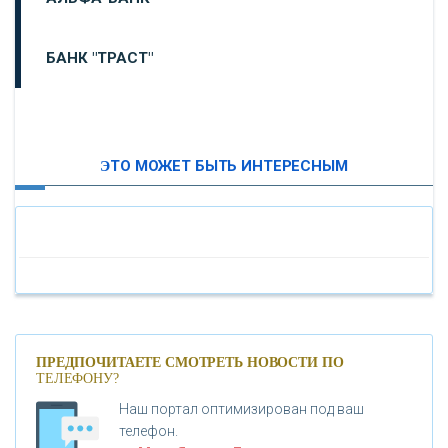
БАНК "ТРАСТ"
ВТБ24
ЭТО МОЖЕТ БЫТЬ ИНТЕРЕСНЫМ
«МОСКОВСКИЙ ИНДУСТРИАЛЬНЫЙ БАНК»
«ПАО МОСОБЛБАНК»
«БАНК САНКТ-ПЕТЕРБУРГ»
«ПРОМСВЯЗЬБАНК»
ПРЕДПОЧИТАЕТЕ СМОТРЕТЬ НОВОСТИ ПО
ТЕЛЕФОНУ?
Наш портал оптимизирован под ваш
«НОВИКОМБАНК»
телефон.