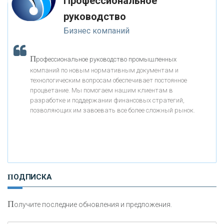
Профессиональное
«МОСКОВСКИЙ КРЕДИТНЫЙ БАНК»
-- Люблю давать советы и очень не люблю, когда их дают мне.
руководство
Бизнес компаний
«АБСОЛЮТ БАНК»
П
рофессиональное руководство промышленных
«БАНК ВОЗРОЖДЕНИЕ»
компаний по новым нормативным документам и
технологическим вопросам обеспечивает постоянное
АО «КРЕДИТ ЕВРОПА БАНК»
процветание. Мы помогаем нашим клиентам в
разработке и поддержании финансовых стратегий,
позволяющих им завоевать все более сложный рынок.
«ТАТФОНДБАНК»
«РОССИЙСКИЙ КАПИТАЛ»
ПОДПИСКА
«НАЦИОНАЛЬНЫЙ КЛИРИНГОВЫЙ ЦЕНТР»
П
олучите последние обновления и предложения.
«ФК ОТКРЫТИЕ»