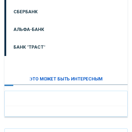
СБЕРБАНК
АЛЬФА-БАНК
БАНК "ТРАСТ"
ВТБ24
ЭТО МОЖЕТ БЫТЬ ИНТЕРЕСНЫМ
«МОСКОВСКИЙ ИНДУСТРИАЛЬНЫЙ БАНК»
«ПАО МОСОБЛБАНК»
«БАНК САНКТ-ПЕТЕРБУРГ»