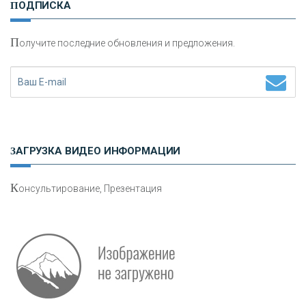
ПОДПИСКА
«НАЦИОНАЛЬНЫЙ КЛИРИНГОВЫЙ ЦЕНТР»
П
олучите последние обновления и предложения.
«ФК ОТКРЫТИЕ»
«ЗАПСИБКОМБАНК»
«РОСЕВРОБАНК»
ЗАГРУЗКА ВИДЕО ИНФОРМАЦИИ
«ПРЕСС-СЛУЖБА ВТБ24»
К
онсультирование, Презентация
«АВТОГРАДБАНК»
«ПРОМРЕГИОНБАНК»
ОНАС