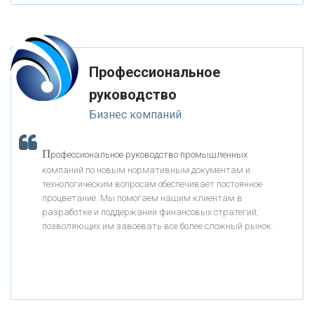
-- Самое большое богатство — это ум. Самая большая нищета —
глупость. Из всех страхов самый пугающий — самолюбование.
«ГАЗПРОМБАНК»
-- Лучшее, что можно сделать с хорошим советом, это пропустить его
мимо ушей. Он никогда не бывает полезен никому, кроме того, кто его
дал.
Профессиональное
«МОСКОВСКИЙ КРЕДИТНЫЙ БАНК»
-- Люблю давать советы и очень не люблю, когда их дают мне.
руководство
Бизнес компаний
«АБСОЛЮТ БАНК»
П
рофессиональное руководство промышленных
«БАНК ВОЗРОЖДЕНИЕ»
компаний по новым нормативным документам и
технологическим вопросам обеспечивает постоянное
АО «КРЕДИТ ЕВРОПА БАНК»
процветание. Мы помогаем нашим клиентам в
разработке и поддержании финансовых стратегий,
позволяющих им завоевать все более сложный рынок.
«ТАТФОНДБАНК»
«РОССИЙСКИЙ КАПИТАЛ»