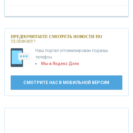
«БАНК САНКТ-ПЕТЕРБУРГ»
«ПРОМСВЯЗЬБАНК»
ПРЕДПОЧИТАЕТЕ СМОТРЕТЬ НОВОСТИ ПО
ТЕЛЕФОНУ?
Наш портал оптимизирован под ваш
«НОВИКОМБАНК»
телефон.
Мы в Яндекс Дзен
«СМП БАНК»
СМОТРИТЕ НАС В МОБИЛЬНОЙ ВЕРСИИ
«ВНЕШПРОМБАНК»
«БАНК ЮГРА»
«БАНК ГЛОБЭКС»