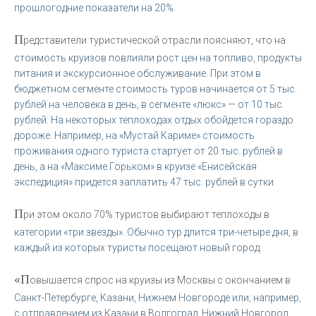
прошлогодние показатели на 20%.
П
редставители туристической отрасли поясняют, что на
стоимость круизов повлияли рост цен на топливо, продукты
питания и экскурсионное обслуживание. При этом в
бюджетном сегменте стоимость туров начинается от 5 тыс.
рублей на человека в день, в сегменте «люкс» — от 10 тыс.
рублей. На некоторых теплоходах отдых обойдется гораздо
дороже. Например, на «Мустай Кариме» стоимость
проживания одного туриста стартует от 20 тыс. рублей в
день, а на «Максиме Горьком» в круизе «Енисейская
экспедиция» придется заплатить 47 тыс. рублей в сутки.
П
ри этом около 70% туристов выбирают теплоходы в
категории «три звезды». Обычно тур длится три-четыре дня, в
каждый из которых туристы посещают новый город.
«П
овышается спрос на круизы из Москвы с окончанием в
Санкт-Петербурге, Казани, Нижнем Новгороде или, например,
с отправлением из Казани в Волгоград, Нижний Новгород,