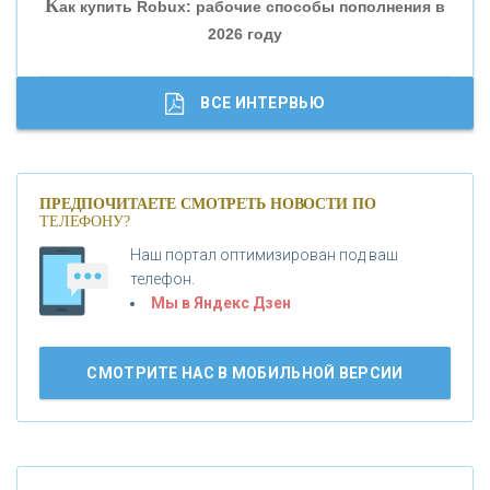
К
ак купить Robux: рабочие способы пополнения в
2026 году
«ТРАСТ»
«ГАЗПРОМБАНК»
ВСЕ ИНТЕРВЬЮ
«МОСКОВСКИЙ КРЕДИТНЫЙ БАНК»
ПРЕДПОЧИТАЕТЕ СМОТРЕТЬ НОВОСТИ ПО
ТЕЛЕФОНУ?
«АБСОЛЮТ БАНК»
Наш портал оптимизирован под ваш
телефон.
Б
«БАНК ВОЗРОЖДЕНИЕ»
анки.ру обновил логотип впервые за 19 лет -
Мы в Яндекс Дзен
«Лента новостей»
АО «КРЕДИТ ЕВРОПА БАНК»
СМОТРИТЕ НАС В МОБИЛЬНОЙ ВЕРСИИ
«ТАТФОНДБАНК»