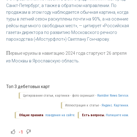
Санкт-Петербург, а также в обратном направлении. По
продажам в этом году наблюдается обычная картина, когда
туры в летний сезон раскуплены почти на 90%, а на осенние
рейсы еще много свободных мест
»
, —
цитирует «Российская
газета» директора по развитию Московского речного
пароходства («Мостурфлот») Светлану Гончарову.
П
ервые круизы в навигацию 2024 года стартуют 26 апреля
из Москвы в Ярославскую область.
Топ 3 дебетовых карт
Цитирование статьи, картинки - фото скриншот -
Rambler News Service.
Иллюстрация к статье -
Яндекс. Картинки.
Общие правила
поведения на сайте.
Есть вопросы.
Напишите нам.
-1