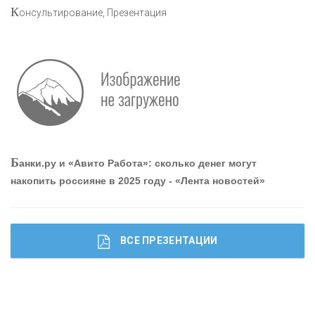
К
онсультирование, Презентация
Р
абота мечты. Что банки делают для того, чтобы
привлечь и удержать персонал - «Интервью»
О
шибки при покупке подержанного авто
Б
анки.ру и «Авито Работа»: сколько денег могут
накопить россияне в 2025 году - «Лента новостей»
ВСЕ ПРЕЗЕНТАЦИИ