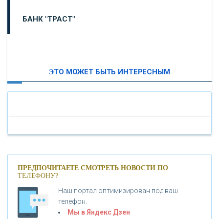
БАНК "ТРАСТ"
ВТБ24
ЭТО МОЖЕТ БЫТЬ ИНТЕРЕСНЫМ
«МОСКОВСКИЙ ИНДУСТРИАЛЬНЫЙ БАНК»
«ПАО МОСОБЛБАНК»
«БАНК САНКТ-ПЕТЕРБУРГ»
«ПРОМСВЯЗЬБАНК»
ПРЕДПОЧИТАЕТЕ СМОТРЕТЬ НОВОСТИ ПО
ТЕЛЕФОНУ?
Наш портал оптимизирован под ваш
«НОВИКОМБАНК»
телефон.
Мы в Яндекс Дзен