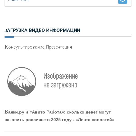
«ЗАПСИБКОМБАНК»
«РОСЕВРОБАНК»
ЗАГРУЗКА ВИДЕО ИНФОРМАЦИИ
«ПРЕСС-СЛУЖБА ВТБ24»
К
онсультирование, Презентация
«АВТОГРАДБАНК»
«ПРОМРЕГИОНБАНК»
ОНАС
Б
анки.ру и «Авито Работа»: сколько денег могут
КОНТАКТЫ
накопить россияне в 2025 году - «Лента новостей»