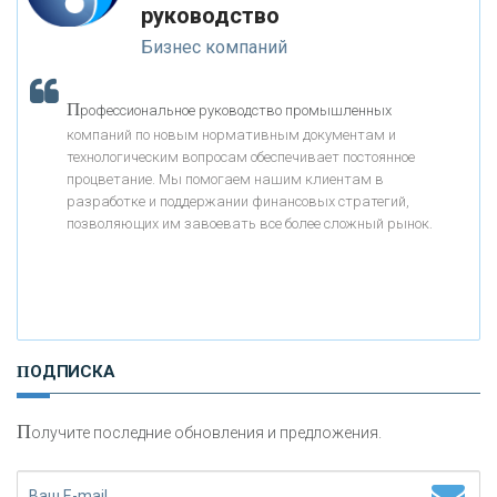
руководство
Бизнес компаний
«АБСОЛЮТ БАНК»
П
рофессиональное руководство промышленных
«БАНК ВОЗРОЖДЕНИЕ»
компаний по новым нормативным документам и
технологическим вопросам обеспечивает постоянное
АО «КРЕДИТ ЕВРОПА БАНК»
процветание. Мы помогаем нашим клиентам в
разработке и поддержании финансовых стратегий,
позволяющих им завоевать все более сложный рынок.
«ТАТФОНДБАНК»
«РОССИЙСКИЙ КАПИТАЛ»
ПОДПИСКА
«НАЦИОНАЛЬНЫЙ КЛИРИНГОВЫЙ ЦЕНТР»
П
олучите последние обновления и предложения.
«ФК ОТКРЫТИЕ»