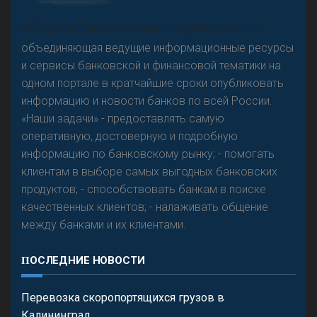
А
двокат it
Р
езкого разворота на рынке автокредитов не
«Н
овости Банков России» – группа компаний,
предвидится - «Интервью»
объединяющая ведущие информационные ресурсы
и сервисы банковской и финансовой тематики на
одном портале в кратчайшие сроки опубликовать
информацию и новости банков по всей России.
«Наши задачи» - предоставлять самую
оперативную, достоверную и подробную
информацию по банковскому рынку; - помогать
клиентам в выборе самых выгодных банковских
продуктов; - способствовать банкам в поиске
качественных клиентов; - налаживать общение
между банками и их клиентами.
ПОСЛЕДНИЕ НОВОСТИ
Перевозка скоропортящихся грузов в
Калининград