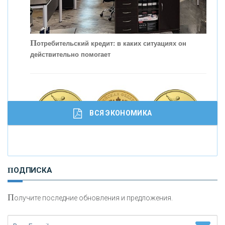
С
корость - один из главных трендов в
кредитовании бизнеса - «Интервью»
П
отребительский кредит: в каких ситуациях он
действительно помогает
ВСЯ ЭКОНОМИКА
И
нвестиционные золотые монеты как средство
ПОДПИСКА
сохранения и увеличения капитала
П
олучите последние обновления и предложения.