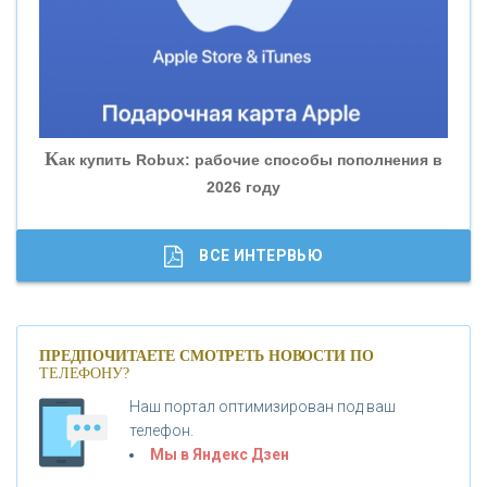
«БАНК ГЛОБЭКС»
«СОВКОМБАНК»
К
ак купить Robux: рабочие способы пополнения в
2026 году
«ТРАСТ»
«ГАЗПРОМБАНК»
ВСЕ ИНТЕРВЬЮ
«МОСКОВСКИЙ КРЕДИТНЫЙ БАНК»
ПРЕДПОЧИТАЕТЕ СМОТРЕТЬ НОВОСТИ ПО
ТЕЛЕФОНУ?
«АБСОЛЮТ БАНК»
Наш портал оптимизирован под ваш
телефон.
Б
«БАНК ВОЗРОЖДЕНИЕ»
анки.ру обновил логотип впервые за 19 лет -
Мы в Яндекс Дзен
«Лента новостей»