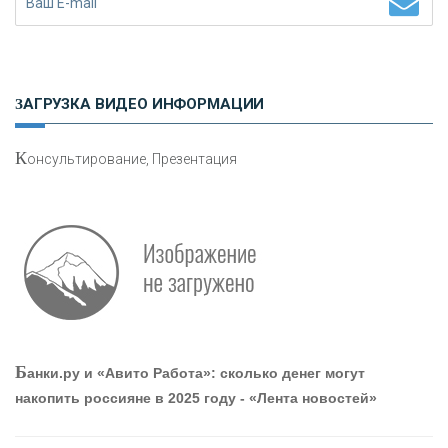
Н
етворкинг для предпринимателей
ЗАГРУЗКА ВИДЕО ИНФОРМАЦИИ
К
онсультирование, Презентация
Р
абота мечты. Что банки делают для того, чтобы
привлечь и удержать персонал - «Интервью»
О
шибки при покупке подержанного авто
Б
анки.ру и «Авито Работа»: сколько денег могут
накопить россияне в 2025 году - «Лента новостей»