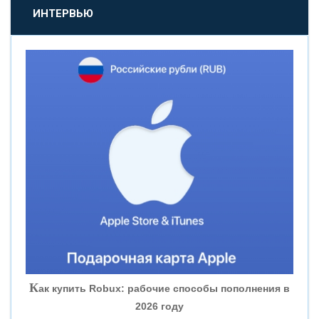
«ПРОМСВЯЗЬБАНК»
ИНТЕРВЬЮ
«НОВИКОМБАНК»
«СМП БАНК»
«ВНЕШПРОМБАНК»
«БАНК ЮГРА»
«БАНК ГЛОБЭКС»
«СОВКОМБАНК»
К
ак купить Robux: рабочие способы пополнения в
2026 году
«ТРАСТ»