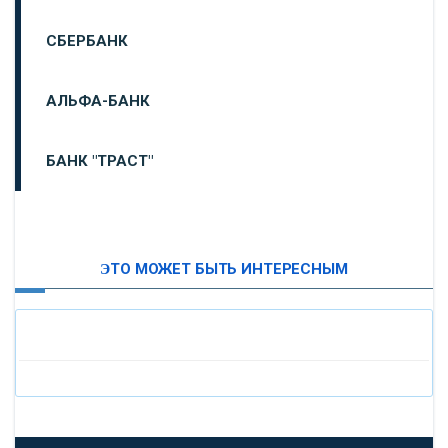
СБЕРБАНК
АЛЬФА-БАНК
БАНК "ТРАСТ"
ВТБ24
ЭТО МОЖЕТ БЫТЬ ИНТЕРЕСНЫМ
«МОСКОВСКИЙ ИНДУСТРИАЛЬНЫЙ БАНК»
«ПАО МОСОБЛБАНК»
«БАНК САНКТ-ПЕТЕРБУРГ»