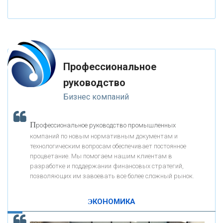
«НАЦИОНАЛЬНЫЙ КЛИРИНГОВЫЙ ЦЕНТР»
«ФК ОТКРЫТИЕ»
Профессиональное
«ЗАПСИБКОМБАНК»
руководство
Бизнес компаний
«РОСЕВРОБАНК»
П
рофессиональное руководство промышленных
«ПРЕСС-СЛУЖБА ВТБ24»
компаний по новым нормативным документам и
технологическим вопросам обеспечивает постоянное
процветание. Мы помогаем нашим клиентам в
«АВТОГРАДБАНК»
разработке и поддержании финансовых стратегий,
позволяющих им завоевать все более сложный рынок.
К
ак Система быстрых платежей за пять лет
«ПРОМРЕГИОНБАНК»
изменила финансовый рынок - «Интервью»
ЭКОНОМИКА
ОНАС