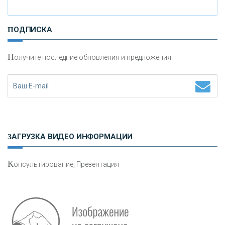
И
нвестиционные золотые монеты как средство
ПОДПИСКА
сохранения и увеличения капитала
П
олучите последние обновления и предложения.
Н
етворкинг для предпринимателей
ЗАГРУЗКА ВИДЕО ИНФОРМАЦИИ
К
онсультирование, Презентация