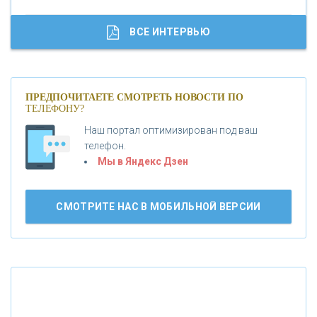
«ГАЗПРОМБАНК»
ВСЕ ИНТЕРВЬЮ
«МОСКОВСКИЙ КРЕДИТНЫЙ БАНК»
ПРЕДПОЧИТАЕТЕ СМОТРЕТЬ НОВОСТИ ПО
ТЕЛЕФОНУ?
«АБСОЛЮТ БАНК»
Наш портал оптимизирован под ваш
телефон.
Б
«БАНК ВОЗРОЖДЕНИЕ»
анки.ру обновил логотип впервые за 19 лет -
Мы в Яндекс Дзен
«Лента новостей»
АО «КРЕДИТ ЕВРОПА БАНК»
СМОТРИТЕ НАС В МОБИЛЬНОЙ ВЕРСИИ
«ТАТФОНДБАНК»
«РОССИЙСКИЙ КАПИТАЛ»