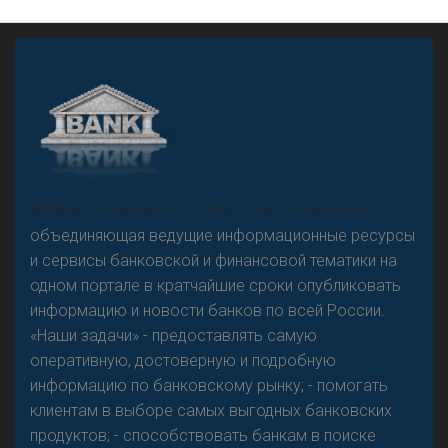
А
двокат it
«Н
овости Банков России» – группа компаний,
объединяющая ведущие информационные ресурсы
и сервисы банковской и финансовой тематики на
одном портале в кратчайшие сроки опубликовать
Р
езкого разворота на рынке автокредитов не
информацию и новости банков по всей России.
предвидится - «Интервью»
«Наши задачи» - предоставлять самую
оперативную, достоверную и подробную
информацию по банковскому рынку; - помогать
клиентам в выборе самых выгодных банковских
продуктов; - способствовать банкам в поиске