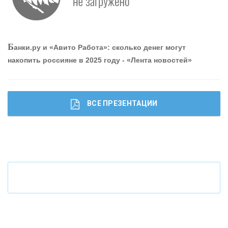
О
шибки при покупке подержанного авто
Р
абота мечты. Что банки делают для того, чтобы
Б
анки.ру и «Авито Работа»: сколько денег могут
привлечь и удержать персонал - «Интервью»
накопить россияне в 2025 году - «Лента новостей»
ВСЕ ПРЕЗЕНТАЦИИ
Ч
то будет с наличными деньгами при цифровом
рубле