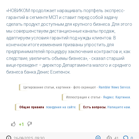
«НОВИКОМ продолжает наращивать портфель экспресс-
гарантий в сегменте МСП и ставит перед собой задачу
сделать продукт доступным для крупного бизнеса. Для этого
мы совершенствуем дистанционные каналы продаж,
адаптируем условия гарантий под нужды клиентов. В
конечном итоге изменения призваны упростить для
предпринимателей процедуру заключения контрактов и, как
следствие, увеличить объемы бизнеса», - сказал старший
вице-президент – директор Департамента малого и среднего
бизнеса банка Денис Есипенок.
Цитирование статьи, картинки - фото скриншот -
Rambler News Service.
Иллюстрация к статье -
Яндекс. Картинки.
Общие правила
поведения на сайте.
Есть вопросы.
Напишите нам.
+1
26-08-2025, 09:30
41
0