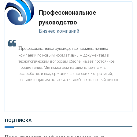
мимо ушей. Он никогда не бывает полезен никому, кроме того, кто его
дал.
Профессиональное
«МОСКОВСКИЙ КРЕДИТНЫЙ БАНК»
-- Люблю давать советы и очень не люблю, когда их дают мне.
руководство
Бизнес компаний
«АБСОЛЮТ БАНК»
П
рофессиональное руководство промышленных
«БАНК ВОЗРОЖДЕНИЕ»
компаний по новым нормативным документам и
технологическим вопросам обеспечивает постоянное
АО «КРЕДИТ ЕВРОПА БАНК»
процветание. Мы помогаем нашим клиентам в
разработке и поддержании финансовых стратегий,
позволяющих им завоевать все более сложный рынок.
«ТАТФОНДБАНК»
«РОССИЙСКИЙ КАПИТАЛ»
ПОДПИСКА
«НАЦИОНАЛЬНЫЙ КЛИРИНГОВЫЙ ЦЕНТР»
П