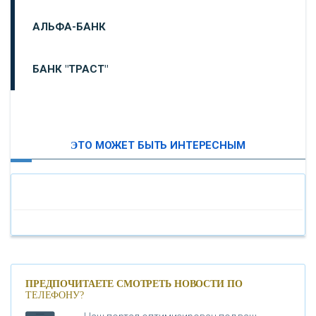
АЛЬФА-БАНК
БАНК "ТРАСТ"
ВТБ24
ЭТО МОЖЕТ БЫТЬ ИНТЕРЕСНЫМ
«МОСКОВСКИЙ ИНДУСТРИАЛЬНЫЙ БАНК»
«ПАО МОСОБЛБАНК»
«БАНК САНКТ-ПЕТЕРБУРГ»
«ПРОМСВЯЗЬБАНК»
ПРЕДПОЧИТАЕТЕ СМОТРЕТЬ НОВОСТИ ПО
ТЕЛЕФОНУ?