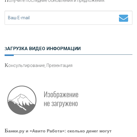
олучите последние обновления и предложения.
«ФК ОТКРЫТИЕ»
«ЗАПСИБКОМБАНК»
«РОСЕВРОБАНК»
ЗАГРУЗКА ВИДЕО ИНФОРМАЦИИ
«ПРЕСС-СЛУЖБА ВТБ24»
К
онсультирование, Презентация
«АВТОГРАДБАНК»
«ПРОМРЕГИОНБАНК»
ОНАС
Б
анки.ру и «Авито Работа»: сколько денег могут
КОНТАКТЫ