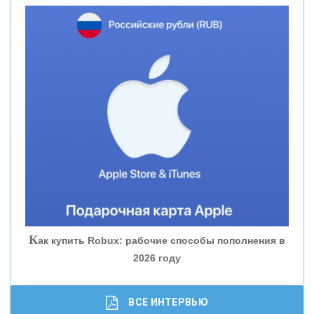
«НОВИКОМБАНК»
«СМП БАНК»
«ВНЕШПРОМБАНК»
«БАНК ЮГРА»
«БАНК ГЛОБЭКС»
«СОВКОМБАНК»
К
ак купить Robux: рабочие способы пополнения в
2026 году
«ТРАСТ»
«ГАЗПРОМБАНК»
ВСЕ ИНТЕРВЬЮ