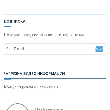
И
нвестиционные золотые монеты как средство
ПОДПИСКА
сохранения и увеличения капитала
П
олучите последние обновления и предложения.
Н
етворкинг для предпринимателей
ЗАГРУЗКА ВИДЕО ИНФОРМАЦИИ
К
онсультирование, Презентация