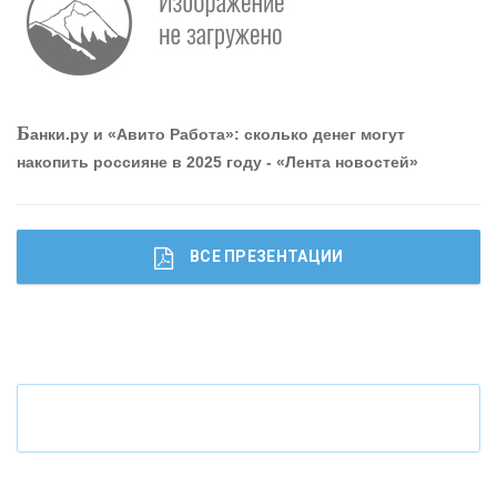
Р
абота мечты. Что банки делают для того, чтобы
привлечь и удержать персонал - «Интервью»
О
шибки при покупке подержанного авто
Б
анки.ру и «Авито Работа»: сколько денег могут
накопить россияне в 2025 году - «Лента новостей»
ВСЕ ПРЕЗЕНТАЦИИ
Ч
то будет с наличными деньгами при цифровом
рубле