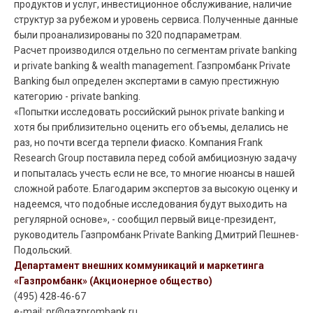
продуктов и услуг, инвестиционное обслуживание, наличие
структур за рубежом и уровень сервиса. Полученные данные
были проанализированы по 320 подпараметрам.
Расчет производился отдельно по сегментам private banking
и private banking & wealth management. Газпромбанк Private
Banking был определен экспертами в самую престижную
категорию - private banking.
«Попытки исследовать российский рынок private banking и
хотя бы приблизительно оценить его объемы, делались не
раз, но почти всегда терпели фиаско. Компания Frank
Research Group поставила перед собой амбициозную задачу
и попыталась учесть если не все, то многие нюансы в нашей
сложной работе. Благодарим экспертов за высокую оценку и
надеемся, что подобные исследования будут выходить на
регулярной основе», - сообщил первый вице-президент,
руководитель Газпромбанк Private Banking Дмитрий Пешнев-
Подольский.
Департамент внешних коммуникаций и маркетинга
«Газпромбанк» (Акционерное общество)
(495) 428-46-67
e-mail: pr@gazprombank.ru