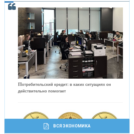
С
корость - один из главных трендов в
кредитовании бизнеса - «Интервью»
П
отребительский кредит: в каких ситуациях он
действительно помогает
ВСЯ ЭКОНОМИКА