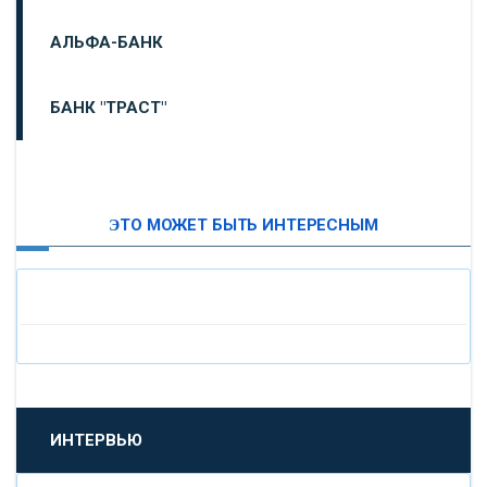
АЛЬФА-БАНК
БАНК "ТРАСТ"
ВТБ24
ЭТО МОЖЕТ БЫТЬ ИНТЕРЕСНЫМ
«МОСКОВСКИЙ ИНДУСТРИАЛЬНЫЙ БАНК»
«ПАО МОСОБЛБАНК»
«БАНК САНКТ-ПЕТЕРБУРГ»
«ПРОМСВЯЗЬБАНК»
ИНТЕРВЬЮ