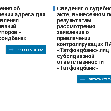
Сведения о судебном
нении адреса для
акте, вынесенном п
авления
результатам
ований
рассмотрения
иторов -
заявления о
фондбанк»
привлечении
контролирующих П
«Татфондбанк» лиц 
читать статью
субсидиарной
ответственности -
«Татфондбанк»
читать стат