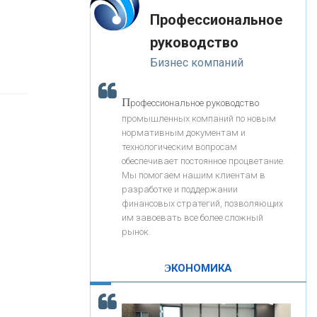
«Интервью»
-- Лучшее, что можно сделать с хорошим советом, это
«ЗАПСИБКОМБАНК»
Профессиональное
пропустить его мимо ушей. Он никогда не бывает
полезен никому, кроме того, кто его дал.
руководство
-- Люблю давать советы и очень не люблю, когда их
«РОСЕВРОБАНК»
Бизнес компаний
дают мне.
«ПРЕСС-СЛУЖБА ВТБ24»
П
рофессиональное руководство
промышленных компаний по новым
нормативным документам и
«АВТОГРАДБАНК»
технологическим вопросам
обеспечивает постоянное процветание.
Мы помогаем нашим клиентам в
«ПРОМРЕГИОНБАНК»
разработке и поддержании
финансовых стратегий, позволяющих
им завоевать все более сложный
С
корость - один из главных трендов в
ОНАС
рынок.
кредитовании бизнеса - «Интервью»
КОНТАКТЫ
ЭКОНОМИКА