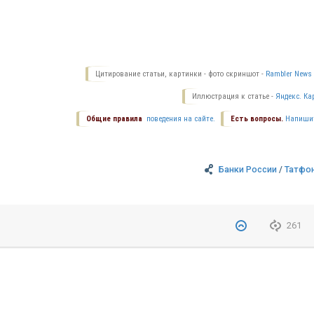
Цитирование статьи, картинки - фото скриншот -
Rambler News 
Иллюстрация к статье -
Яндекс. Ка
Общие правила
поведения на сайте.
Есть вопросы.
Напиши
Банки России
/
Татфо
261