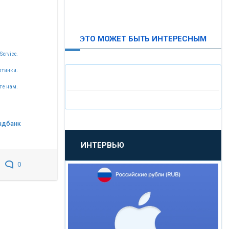
ВТБ24
ЭТО МОЖЕТ БЫТЬ ИНТЕРЕСНЫМ
«МОСКОВСКИЙ
Service.
ИНДУСТРИАЛЬНЫЙ БАНК»
ртинки.
«ПАО МОСОБЛБАНК»
те нам.
«БАНК САНКТ-ПЕТЕРБУРГ»
ндбанк
ИНТЕРВЬЮ
«ПРОМСВЯЗЬБАНК»
0
«НОВИКОМБАНК»
«СМП БАНК»