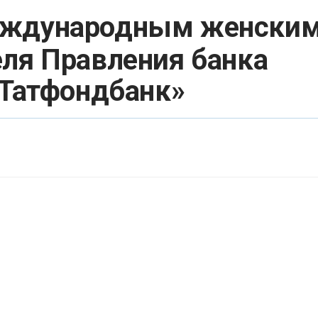
Международным женски
ля Правления банка
«Татфондбанк»