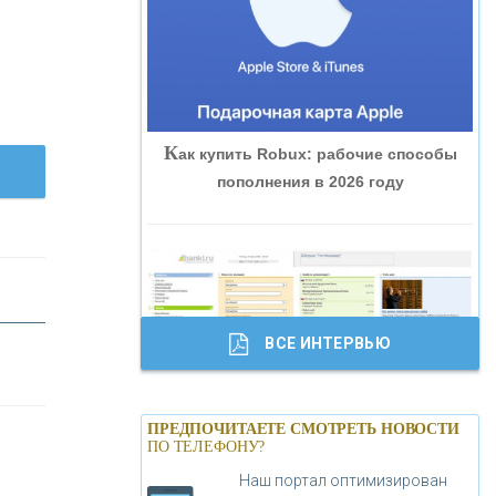
«ВНЕШПРОМБАНК»
«БАНК ЮГРА»
К
ак купить Robux: рабочие способы
«БАНК ГЛОБЭКС»
пополнения в 2026 году
«СОВКОМБАНК»
«ТРАСТ»
ВСЕ ИНТЕРВЬЮ
«ГАЗПРОМБАНК»
Б
анки.ру обновил логотип впервые за
«МОСКОВСКИЙ КРЕДИТНЫЙ
ПРЕДПОЧИТАЕТЕ СМОТРЕТЬ НОВОСТИ
19 лет - «Лента новостей»
ПО ТЕЛЕФОНУ?
БАНК»
Наш портал оптимизирован