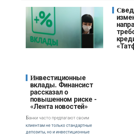
Сведения об
изме
напр
треб
кред
«Тат
Инвестиционные
вклады. Финансист
рассказал о
повышенном риске -
«Лента новостей»
Б
анки часто предлагают своим
клиентам не только стандартные
депозиты, но и инвестиционные