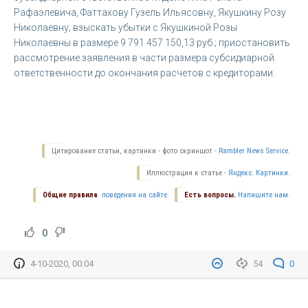
Рафаэлевича, Фаттахову Гузель Ильясовну, Якушкину Розу
Николаевну; взыскать убытки с Якушкиной Розы
Николаевны в размере 9 791 457 150,13 руб.; приостановить
рассмотрение заявления в части размера субсидиарной
ответственности до окончания расчетов с кредиторами.
Цитирование статьи, картинки - фото скриншот -
Rambler News Service.
Иллюстрация к статье -
Яндекс. Картинки.
Общие правила
поведения на сайте.
Есть вопросы.
Напишите нам.
0
4-10-2020, 00:04
54
0