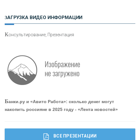
Н
етворкинг для предпринимателей
ЗАГРУЗКА ВИДЕО ИНФОРМАЦИИ
К
онсультирование, Презентация
О
шибки при покупке подержанного авто
Р
абота мечты. Что банки делают для того, чтобы
Б
анки.ру и «Авито Работа»: сколько денег могут
привлечь и удержать персонал - «Интервью»
накопить россияне в 2025 году - «Лента новостей»
ВСЕ ПРЕЗЕНТАЦИИ