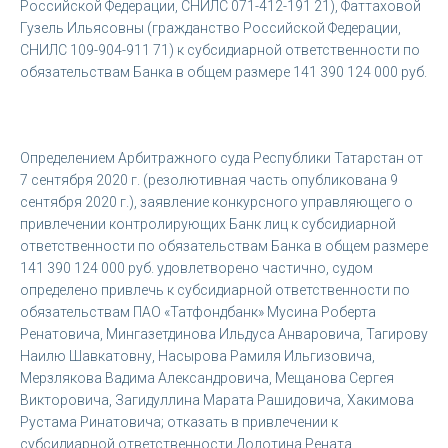
Российской Федерации, СНИЛС 071-412-191 21), Фаттаховой
Гузель Ильясовны (гражданство Российской Федерации,
СНИЛС 109-904-911 71) к субсидиарной ответственности по
обязательствам Банка в общем размере 141 390 124 000 руб.
Определением Арбитражного суда Республики Татарстан от
7 сентября 2020 г. (резолютивная часть опубликована 9
сентября 2020 г.), заявление конкурсного управляющего о
привлечении контролирующих Банк лиц к субсидиарной
ответственности по обязательствам Банка в общем размере
141 390 124 000 руб. удовлетворено частично, судом
определено привлечь к субсидиарной ответственности по
обязательствам ПАО «Татфондбанк» Мусина Роберта
Ренатовича, Мингазетдинова Ильдуса Анваровича, Тагирову
Наилю Шавкатовну, Насырова Рамиля Ильгизовича,
Мерзлякова Вадима Александровича, Мещанова Сергея
Викторовича, Загидуллина Марата Рашидовича, Хакимова
Рустама Ринатовича; отказать в привлечении к
субсидиарной ответственности Долотина Рената