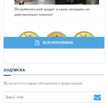
П
отребительский кредит: в каких ситуациях он
действительно помогает
С
корость - один из главных трендов в
кредитовании бизнеса - «Интервью»
ВСЯ ЭКОНОМИКА
И
нвестиционные золотые монеты как средство
ПОДПИСКА
сохранения и увеличения капитала
П
олучите последние обновления и предложения.