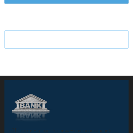
Ч
то будет с наличными деньгами при цифровом
рубле
А
двокат it
«Н
овости Банков России» – группа компаний,