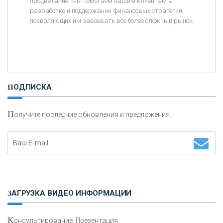
АО «КРЕДИТ ЕВРОПА БАНК»
процветание. Мы помогаем нашим клиентам в
разработке и поддержании финансовых стратегий,
позволяющих им завоевать все более сложный рынок.
«ТАТФОНДБАНК»
«РОССИЙСКИЙ КАПИТАЛ»
ПОДПИСКА
«НАЦИОНАЛЬНЫЙ КЛИРИНГОВЫЙ ЦЕНТР»
П
олучите последние обновления и предложения.
«ФК ОТКРЫТИЕ»
«ЗАПСИБКОМБАНК»
«РОСЕВРОБАНК»
ЗАГРУЗКА ВИДЕО ИНФОРМАЦИИ
«ПРЕСС-СЛУЖБА ВТБ24»
К
онсультирование, Презентация