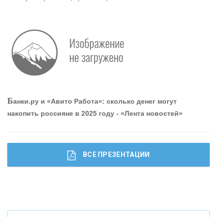
«АВТОГРАДБАНК»
«ПРОМРЕГИОНБАНК»
ОНАС
Б
анки.ру и «Авито Работа»: сколько денег могут
КОНТАКТЫ
накопить россияне в 2025 году - «Лента новостей»
ВСЕ ПРЕЗЕНТАЦИИ