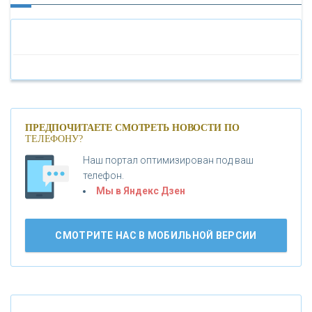
«ПАО МОСОБЛБАНК»
«БАНК САНКТ-ПЕТЕРБУРГ»
«ПРОМСВЯЗЬБАНК»
ПРЕДПОЧИТАЕТЕ СМОТРЕТЬ НОВОСТИ ПО
ТЕЛЕФОНУ?
Наш портал оптимизирован под ваш
«НОВИКОМБАНК»
телефон.
Мы в Яндекс Дзен
«СМП БАНК»
СМОТРИТЕ НАС В МОБИЛЬНОЙ ВЕРСИИ
«ВНЕШПРОМБАНК»
«БАНК ЮГРА»