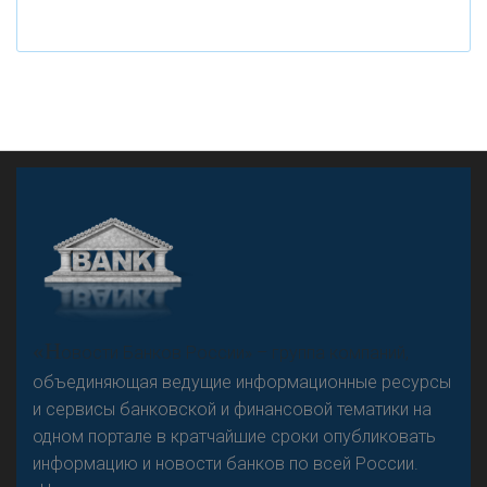
«Н
овости Банков России» – группа компаний,
объединяющая ведущие информационные ресурсы
и сервисы банковской и финансовой тематики на
одном портале в кратчайшие сроки опубликовать
информацию и новости банков по всей России.