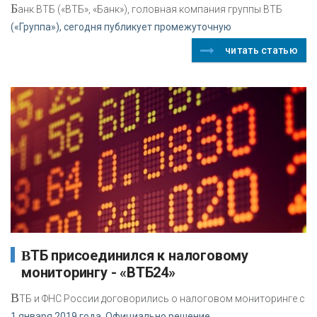
Б
анк ВТБ («ВТБ», «Банк»), головная компания группы ВТБ
(«Группа»), сегодня публикует промежуточную
читать статью
ВТБ присоединился к налоговому
мониторингу - «ВТБ24»
В
ТБ и ФНС России договорились о налоговом мониторинге с
1 января 2019 года. Официально решение