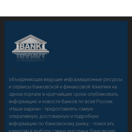
«Н
овости Банков России» – группа компаний,
объединяющая ведущие информационные ресурсы
и сервисы банковской и финансовой тематики на
одном портале в кратчайшие сроки опубликовать
информацию и новости банков по всей России.
«Наши задачи» - предоставлять самую
оперативную, достоверную и подробную
информацию по банковскому рынку; - помогать
клиентам в выборе самых выгодных банковских