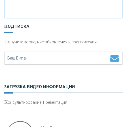
«РОССИЙСКИЙ КАПИТАЛ»
ПОДПИСКА
«НАЦИОНАЛЬНЫЙ КЛИРИНГОВЫЙ ЦЕНТР»
П
олучите последние обновления и предложения.
«ФК ОТКРЫТИЕ»
«ЗАПСИБКОМБАНК»
«РОСЕВРОБАНК»
ЗАГРУЗКА ВИДЕО ИНФОРМАЦИИ
«ПРЕСС-СЛУЖБА ВТБ24»
К
онсультирование, Презентация
«АВТОГРАДБАНК»