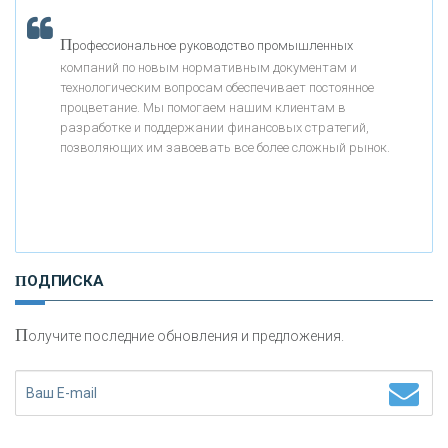
«МОСКОВСКИЙ КРЕДИТНЫЙ БАНК»
П
рофессиональное руководство промышленных
компаний по новым нормативным документам и
«АБСОЛЮТ БАНК»
технологическим вопросам обеспечивает постоянное
процветание. Мы помогаем нашим клиентам в
разработке и поддержании финансовых стратегий,
«БАНК ВОЗРОЖДЕНИЕ»
позволяющих им завоевать все более сложный рынок.
АО «КРЕДИТ ЕВРОПА БАНК»
«ТАТФОНДБАНК»
ПОДПИСКА
«РОССИЙСКИЙ КАПИТАЛ»
П
олучите последние обновления и предложения.
«НАЦИОНАЛЬНЫЙ КЛИРИНГОВЫЙ ЦЕНТР»
«ФК ОТКРЫТИЕ»