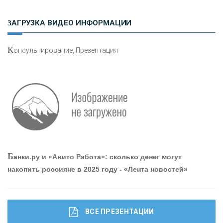
ЗАГРУЗКА ВИДЕО ИНФОРМАЦИИ
«ЗАПСИБКОМБАНК»
К
онсультирование, Презентация
«РОСЕВРОБАНК»
«ПРЕСС-СЛУЖБА ВТБ24»
«АВТОГРАДБАНК»
«ПРОМРЕГИОНБАНК»
Б
анки.ру и «Авито Работа»: сколько денег могут
накопить россияне в 2025 году - «Лента новостей»
ОНАС
КОНТАКТЫ
ВСЕ ПРЕЗЕНТАЦИИ