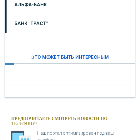
АЛЬФА-БАНК
БАНК "ТРАСТ"
ВТБ24
ЭТО МОЖЕТ БЫТЬ ИНТЕРЕСНЫМ
«МОСКОВСКИЙ ИНДУСТРИАЛЬНЫЙ БАНК»
«ПАО МОСОБЛБАНК»
«БАНК САНКТ-ПЕТЕРБУРГ»
«ПРОМСВЯЗЬБАНК»
ПРЕДПОЧИТАЕТЕ СМОТРЕТЬ НОВОСТИ ПО
ТЕЛЕФОНУ?
Наш портал оптимизирован под ваш
«НОВИКОМБАНК»
телефон.