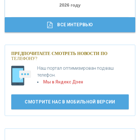
2026 году
«ТРАСТ»
«ГАЗПРОМБАНК»
ВСЕ ИНТЕРВЬЮ
«МОСКОВСКИЙ КРЕДИТНЫЙ БАНК»
ПРЕДПОЧИТАЕТЕ СМОТРЕТЬ НОВОСТИ ПО
ТЕЛЕФОНУ?
«АБСОЛЮТ БАНК»
Наш портал оптимизирован под ваш
телефон.
Б
«БАНК ВОЗРОЖДЕНИЕ»
анки.ру обновил логотип впервые за 19 лет -
Мы в Яндекс Дзен
«Лента новостей»
АО «КРЕДИТ ЕВРОПА БАНК»
СМОТРИТЕ НАС В МОБИЛЬНОЙ ВЕРСИИ
«ТАТФОНДБАНК»
«РОССИЙСКИЙ КАПИТАЛ»