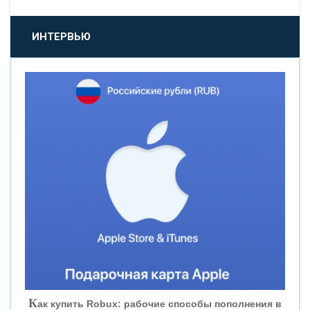
«ПРОМСВЯЗЬБАНК»
ИНТЕРВЬЮ
«НОВИКОМБАНК»
«СМП БАНК»
«ВНЕШПРОМБАНК»
«БАНК ЮГРА»
«БАНК ГЛОБЭКС»
«СОВКОМБАНК»
К
ак купить Robux: рабочие способы пополнения в