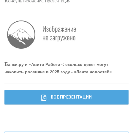
К
онсультирование, Презентация
Р
абота мечты. Что банки делают для того, чтобы
привлечь и удержать персонал - «Интервью»
О
шибки при покупке подержанного авто
Б
анки.ру и «Авито Работа»: сколько денег могут
накопить россияне в 2025 году - «Лента новостей»
ВСЕ ПРЕЗЕНТАЦИИ
Ч
то будет с наличными деньгами при цифровом