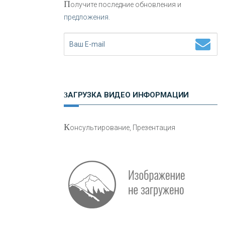
П
олучите последние обновления и
предложения.
Н
етворкинг для предпринимателей
ЗАГРУЗКА ВИДЕО ИНФОРМАЦИИ
О
шибки при покупке подержанного
К
онсультирование, Презентация
авто