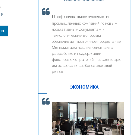
«Интервью»
«ЗАПСИБКОМБАНК»
к
 к
П
рофессиональное руководство
«РОСЕВРОБАНК»
промышленных компаний по новым
нормативным документам и
ью
технологическим вопросам
«ПРЕСС-СЛУЖБА ВТБ24»
обеспечивает постоянное процветание.
Мы помогаем нашим клиентам в
разработке и поддержании
«АВТОГРАДБАНК»
финансовых стратегий, позволяющих
им завоевать все более сложный
рынок.
«ПРОМРЕГИОНБАНК»
ЭКОНОМИКА
С
корость - один из главных трендов в
ОНАС
кредитовании бизнеса - «Интервью»
КОНТАКТЫ