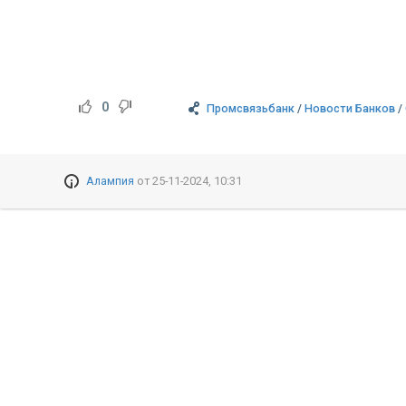
0
Промсвязьбанк
/
Новости Банков
/
Алампия
от
25-11-2024, 10:31