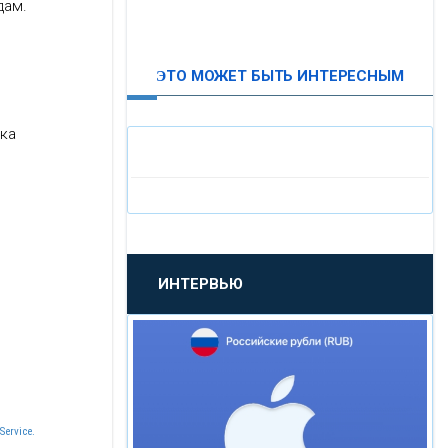
дам.
ВТБ24
ЭТО МОЖЕТ БЫТЬ ИНТЕРЕСНЫМ
«МОСКОВСКИЙ
ИНДУСТРИАЛЬНЫЙ БАНК»
дка
«ПАО МОСОБЛБАНК»
«БАНК САНКТ-ПЕТЕРБУРГ»
ИНТЕРВЬЮ
«ПРОМСВЯЗЬБАНК»
«НОВИКОМБАНК»
«СМП БАНК»
Service.