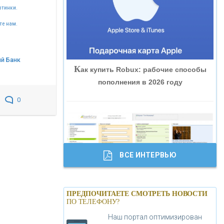
ртинки.
«ВНЕШПРОМБАНК»
те нам.
«БАНК ЮГРА»
й Банк
К
ак купить Robux: рабочие способы
«БАНК ГЛОБЭКС»
пополнения в 2026 году
0
«СОВКОМБАНК»
«ТРАСТ»
ВСЕ ИНТЕРВЬЮ
«ГАЗПРОМБАНК»
Б
анки.ру обновил логотип впервые за
«МОСКОВСКИЙ КРЕДИТНЫЙ
ПРЕДПОЧИТАЕТЕ СМОТРЕТЬ НОВОСТИ
19 лет - «Лента новостей»
ПО ТЕЛЕФОНУ?
БАНК»
Наш портал оптимизирован