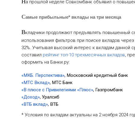
Н
а прошлой неделе Совкомбанк объявил о повышени
С
амые прибыльные* вклады на три месяца
В
кладчики продолжают предъявлять повышенный сп
использования фильтров при поиске вкладов через 
32%. Учитывая высокий интерес к вкладам данной ср
составил
рейтинг топ-10 трехмесячных вкладов
, пр
оформить на Банки.ру:
«МКБ. Перспектива»
, Московский кредитный банк
«МТС Вклад»
, МТС Банк
«В плюсе с Привилегиями «Плюс»
, Газпромбанк
«Доход»
, Уралсиб
«ВТБ вклад»
, ВТБ
* Условия по вкладам актуальны на 2 ноября 2024 го