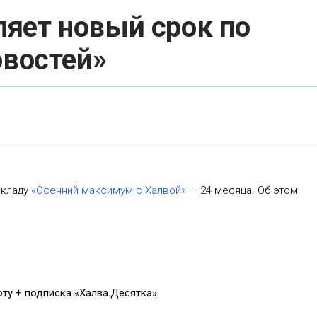
яет новый срок по
овостей»
вкладу
«Осенний максимум с Халвой»
— 24 месяца. Об этом
ту + подписка «Халва.Десятка».