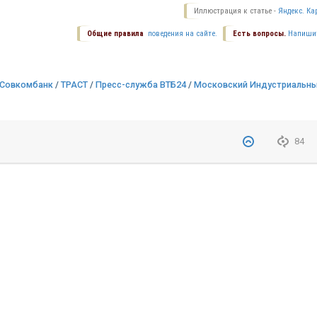
Иллюстрация к статье -
Яндекс. Ка
Общие правила
поведения на сайте.
Есть вопросы.
Напиши
Совкомбанк
/
ТРАСТ
/
Пресс-служба ВТБ24
/
Московский Индустриальны
84