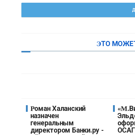
Д
ЭТО МОЖЕ
Роман Халанский
«М.Видео-
назначен
Эльд
генеральным
офор
директором Банки.ру -
ОСАГО