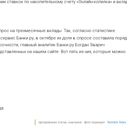
и ставкок по накопительному счету «Онлайн-копилка» и вкла
рос на трехмесячные вклады. Так, согласно статистике
сервис Банки.ру, в октябре их доля в спросе составила поря
очности, главный аналитик Банки.ру Богдан Зварич
едставленных на нашем сайте. Вот пять из них, которые можно
да.
Цитирование статьи, картинки - фото скриншот -
Rambler News 