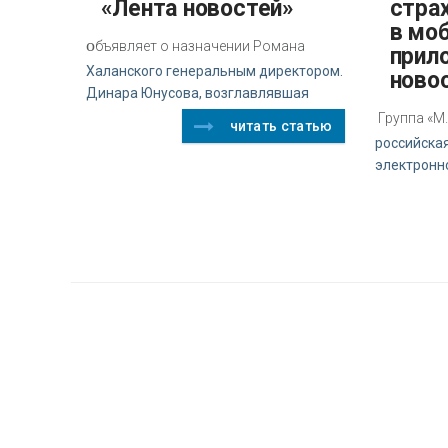
«Лента новостей»
стра
в мо
о
бъявляет о назначении Романа
прил
Халанского генеральным директором.
ново
Динара Юнусова, возглавлявшая
Группа «М
читать статью
российска
электронн