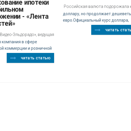
хование ипотеки
Российская валюта подорожала 
бильном
доллару, но продолжает дешеветь
ожении - «Лента
евро.Официальный курс доллара,
стей»
читать стат
.Видео-Эльдорадо», ведущая
я компания в сфере
ой коммерции и розничной
читать статью