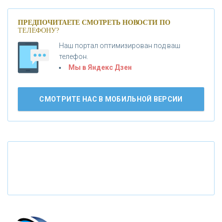
«ПРОМСВЯЗЬБАНК»
ПРЕДПОЧИТАЕТЕ СМОТРЕТЬ НОВОСТИ ПО
ТЕЛЕФОНУ?
Наш портал оптимизирован под ваш
«НОВИКОМБАНК»
телефон.
Мы в Яндекс Дзен
«СМП БАНК»
СМОТРИТЕ НАС В МОБИЛЬНОЙ ВЕРСИИ
«ВНЕШПРОМБАНК»
«БАНК ЮГРА»
«БАНК ГЛОБЭКС»
«СОВКОМБАНК»