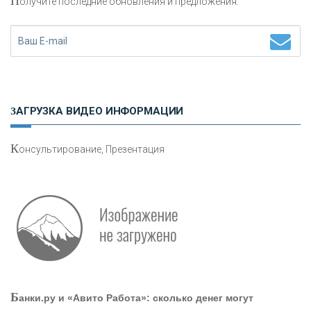
П
олучите последние обновления и предложения.
«НАЦИОНАЛЬНЫЙ КЛИРИНГОВЫЙ ЦЕНТР»
«ФК ОТКРЫТИЕ»
ЗАГРУЗКА ВИДЕО ИНФОРМАЦИИ
«ЗАПСИБКОМБАНК»
К
онсультирование, Презентация
«РОСЕВРОБАНК»
«ПРЕСС-СЛУЖБА ВТБ24»
«АВТОГРАДБАНК»
«ПРОМРЕГИОНБАНК»
Б
анки.ру и «Авито Работа»: сколько денег могут