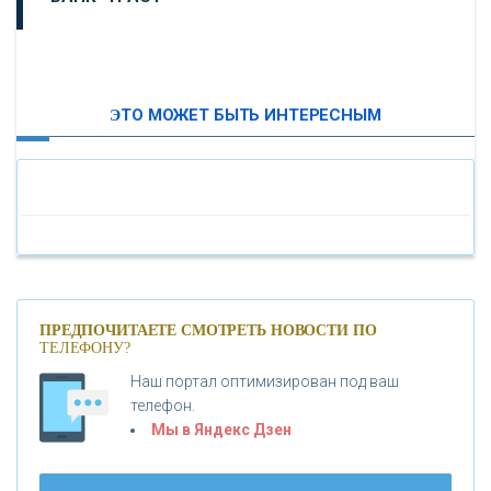
ВТБ24
ЭТО МОЖЕТ БЫТЬ ИНТЕРЕСНЫМ
«МОСКОВСКИЙ ИНДУСТРИАЛЬНЫЙ БАНК»
«ПАО МОСОБЛБАНК»
«БАНК САНКТ-ПЕТЕРБУРГ»
«ПРОМСВЯЗЬБАНК»
ПРЕДПОЧИТАЕТЕ СМОТРЕТЬ НОВОСТИ ПО
ТЕЛЕФОНУ?
Наш портал оптимизирован под ваш
«НОВИКОМБАНК»
телефон.
Мы в Яндекс Дзен
«СМП БАНК»