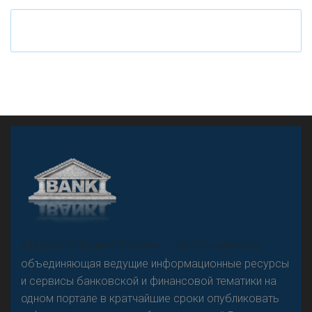
«Н
овости Банков России» – группа компаний,
объединяющая ведущие информационные ресурсы
и сервисы банковской и финансовой тематики на
одном портале в кратчайшие сроки опубликовать