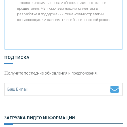
«АБСОЛЮТ БАНК»
технологическим вопросам обеспечивает постоянное
процветание. Мы помогаем нашим клиентам в
разработке и поддержании финансовых стратегий,
«БАНК ВОЗРОЖДЕНИЕ»
позволяющих им завоевать все более сложный рынок.
АО «КРЕДИТ ЕВРОПА БАНК»
«ТАТФОНДБАНК»
ПОДПИСКА
«РОССИЙСКИЙ КАПИТАЛ»
П
олучите последние обновления и предложения.
«НАЦИОНАЛЬНЫЙ КЛИРИНГОВЫЙ ЦЕНТР»
«ФК ОТКРЫТИЕ»
ЗАГРУЗКА ВИДЕО ИНФОРМАЦИИ
«ЗАПСИБКОМБАНК»