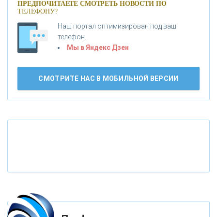
ПРЕДПОЧИТАЕТЕ СМОТРЕТЬ НОВОСТИ ПО
ТЕЛЕФОНУ?
«АБСОЛЮТ БАНК»
Наш портал оптимизирован под ваш
телефон.
Б
«БАНК ВОЗРОЖДЕНИЕ»
анки.ру обновил логотип впервые за 19 лет -
Мы в Яндекс Дзен
«Лента новостей»
АО «КРЕДИТ ЕВРОПА БАНК»
СМОТРИТЕ НАС В МОБИЛЬНОЙ ВЕРСИИ
«ТАТФОНДБАНК»
«РОССИЙСКИЙ КАПИТАЛ»
«НАЦИОНАЛЬНЫЙ КЛИРИНГОВЫЙ ЦЕНТР»
«ФК ОТКРЫТИЕ»