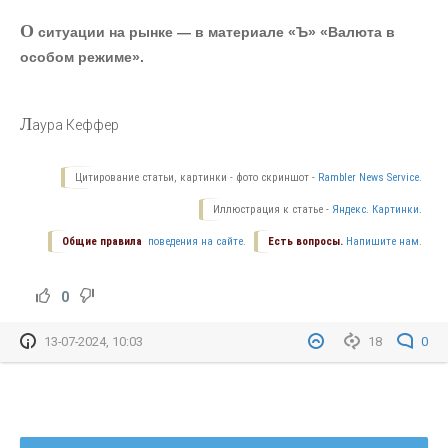
О
ситуации на рынке — в материале «Ъ» «Валюта в
особом режиме».
Л
аура Кеффер
Цитирование статьи, картинки - фото скриншот -
Rambler News Service.
Иллюстрация к статье -
Яндекс. Картинки.
Общие правила
поведения на сайте.
Есть вопросы.
Напишите нам.
0
13-07-2024, 10:03
18
0