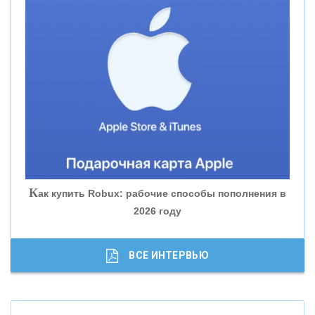
«СМП БАНК»
«ВНЕШПРОМБАНК»
«БАНК ЮГРА»
«БАНК ГЛОБЭКС»
«СОВКОМБАНК»
К
ак купить Robux: рабочие способы пополнения в
2026 году
«ТРАСТ»
«ГАЗПРОМБАНК»
ВСЕ ИНТЕРВЬЮ
«МОСКОВСКИЙ КРЕДИТНЫЙ БАНК»