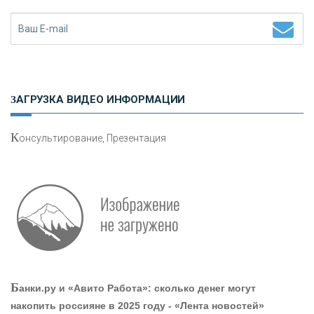
Н
етворкинг для предпринимателей
ЗАГРУЗКА ВИДЕО ИНФОРМАЦИИ
К
онсультирование, Презентация
О
шибки при покупке подержанного авто
Р
абота мечты. Что банки делают для того, чтобы
Б
анки.ру и «Авито Работа»: сколько денег могут
привлечь и удержать персонал - «Интервью»
накопить россияне в 2025 году - «Лента новостей»