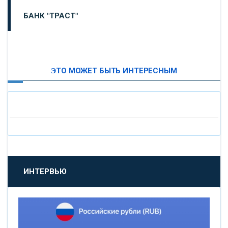
БАНК "ТРАСТ"
ВТБ24
ЭТО МОЖЕТ БЫТЬ ИНТЕРЕСНЫМ
«МОСКОВСКИЙ ИНДУСТРИАЛЬНЫЙ БАНК»
«ПАО МОСОБЛБАНК»
«БАНК САНКТ-ПЕТЕРБУРГ»
«ПРОМСВЯЗЬБАНК»
ИНТЕРВЬЮ
«НОВИКОМБАНК»